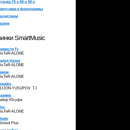
узыка 70-х 80-х 90-х
инусовки и фонограммы
аундтреки
азное
инки SmartMusic
аркасти Ту
isTeR-ALONE
аред Назан
isTeR-ALONE
амом
isTeR-ALONE
евафо
LIJON-YUSUPOV. TJ
ариям
абор Юсуфи
iss
isTeR-ALONE
hudo
ilshod Plus