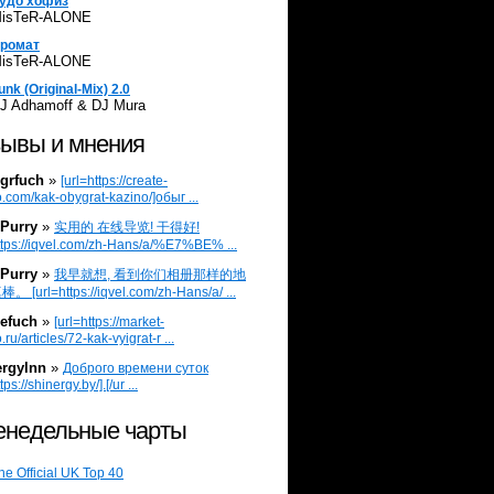
удо хофиз
isTeR-ALONE
ромат
isTeR-ALONE
unk (Original-Mix) 2.0
J Adhamoff & DJ Mura
ывы и мнения
grfuch
»
[url=https://create-
.com/kak-obygrat-kazino/]обыг ...
Purry
»
实用的 在线导览! 干得好!
ttps://iqvel.com/zh-Hans/a/%E7%BE% ...
Purry
»
我早就想, 看到你们相册那样的地
 [url=https://iqvel.com/zh-Hans/a/ ...
efuch
»
[url=https://market-
.ru/articles/72-kak-vyigrat-r ...
ergylnn
»
Доброго времени суток
tps://shinergy.by/].[/ur ...
недельные чарты
he Official UK Top 40