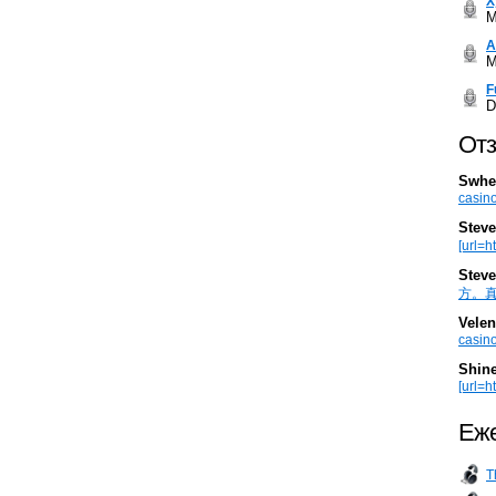
Х
M
А
M
F
D
Отз
Swhe
casino
Steve
[url=h
Steve
方。真棒。
Velen
casino
Shin
[url=ht
Еже
T