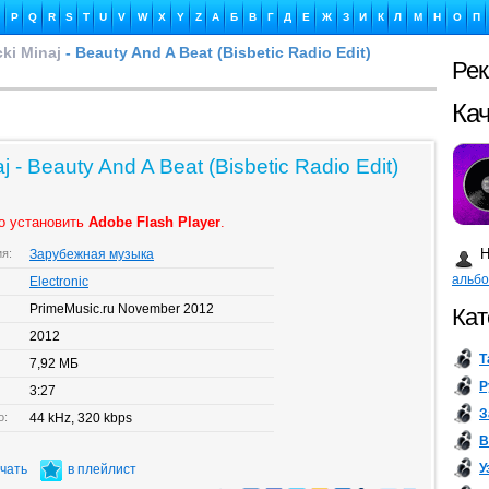
P
Q
R
S
T
U
V
W
X
Y
Z
А
Б
В
Г
Д
Е
Ж
З
И
К
Л
М
Н
О
П
cki Minaj
- Beauty And A Beat (Bisbetic Radio Edit)
Ре
Ка
aj - Beauty And A Beat (Bisbetic Radio Edit)
о установить
Adobe Flash Player
.
Бу
Н
ия:
Зарубежная музыка
альб
Electronic
PrimeMusic.ru November 2012
Кат
2012
Т
7,92 МБ
Р
3:27
З
о:
44 kHz, 320 kbps
В
У
ачать
в плейлист