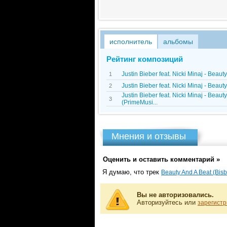
исполнитель
альбомы
Рейтинг композиций
Justin Bieber feat. Nicki Minaj - Beaut
1
Justin Bieber feat. Nicki Minaj - Beaut
2
Justin Bieber feat. Nicki Minaj - Beaut
3
(PrimeMusi...
Мнения и отзывы
Оценить и оставить комментарий »
Я думаю, что трек
Beauty And A Beat (Bisb
Вы не авторизовались.
Авторизуйтесь или
зарегистр