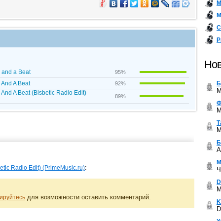
М
М
С
Р
Нов
y and a Beat
95%
Б
y And A Beat
92%
M
y And A Beat (Bisbetic Radio Edit)
89%
Ф
M
Т
M
Б
A
М
:
etic Radio Edit) (PrimeMusic.ru)
Ч
D
M
для возможности оставить комментарий.
ируйтесь
K
D