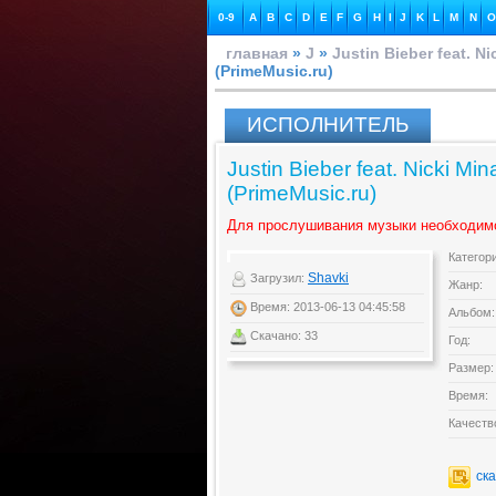
0-9
A
B
C
D
E
F
G
H
I
J
K
L
M
N
O
главная
»
J
»
Justin Bieber feat. Ni
(PrimeMusic.ru)
ИСПОЛНИТЕЛЬ
Justin Bieber feat. Nicki Min
(PrimeMusic.ru)
Для прослушивания музыки необходим
Категор
Shavki
Загрузил:
Жанр:
Время: 2013-06-13 04:45:58
Альбом:
Скачано: 33
Год:
Размер:
Время:
Качеств
ск