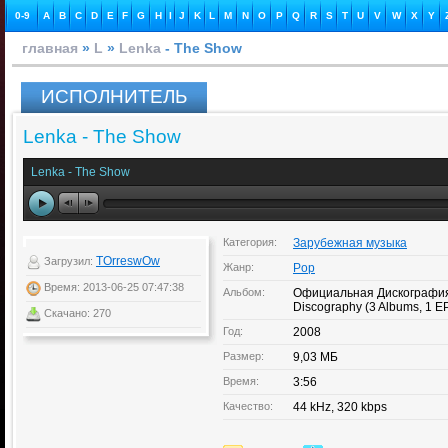
0-9
A
B
C
D
E
F
G
H
I
J
K
L
M
N
O
P
Q
R
S
T
U
V
W
X
Y
главная
»
L
»
Lenka
- The Show
ИСПОЛНИТЕЛЬ
Lenka - The Show
Lenka - The Show
Категория:
Зарубежная музыка
TOrreswOw
Загрузил:
Жанр:
Pop
Время: 2013-06-25 07:47:38
Альбом:
Официальная Дискография
Discography (3 Albums, 1 EP, 
Скачано: 270
Год:
2008
Размер:
9,03 МБ
Время:
3:56
Качество:
44 kHz, 320 kbps