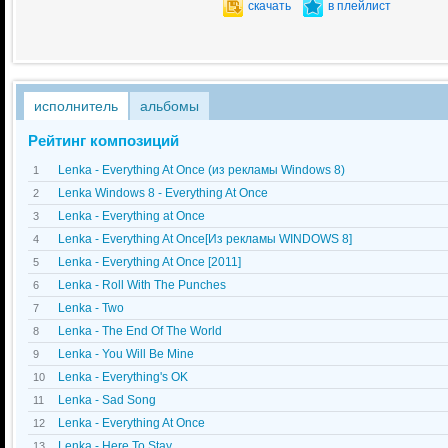
скачать
в плейлист
исполнитель
альбомы
Рейтинг композиций
Lenka - Everything At Once (из рекламы Windows 8)
1
Lenka Windows 8 - Everything At Once
2
Lenka - Everything at Once
3
Lenka - Everything At Once[Из рекламы WINDOWS 8]
4
Lenka - Everything At Once [2011]
5
Lenka - Roll With The Punches
6
Lenka - Two
7
Lenka - The End Of The World
8
Lenka - You Will Be Mine
9
Lenka - Everything's OK
10
Lenka - Sad Song
11
Lenka - Everything At Once
12
Lenka - Here To Stay
13