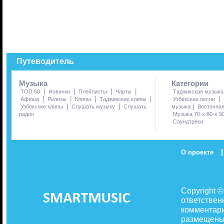
Путеводитель
Музыка
Категории
|
|
|
|
ТОП 50
Новинки
Плейлисты
Чарты
Таджикская музыка
|
|
|
|
|
Афиша
Релизы
Клипы
Таджикские клипы
Узбекские песни
|
|
|
Узбекские клипы
Слушать музыку
Слушать
музыка
Восточна
радио
Музыка 70-х 80-х 9
Саундтреки
|
О проекте
Copyright 
ответствен
комментари
размещены 