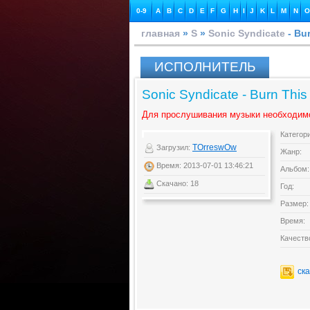
0-9
A
B
C
D
E
F
G
H
I
J
K
L
M
N
O
главная
»
S
»
Sonic Syndicate
- Bur
ИСПОЛНИТЕЛЬ
Sonic Syndicate - Burn This 
Для прослушивания музыки необходим
Категор
TOrreswOw
Загрузил:
Жанр:
Время: 2013-07-01 13:46:21
Альбом:
Скачано: 18
Год:
Размер:
Время:
Качеств
ск