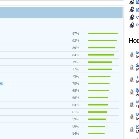
М
М
С
Р
97%
Нов
93%
89%
Б
84%
M
79%
Ф
M
77%
73%
Т
M
ak
70%
Б
68%
A
66%
М
64%
Ч
61%
D
M
59%
56%
K
D
54%