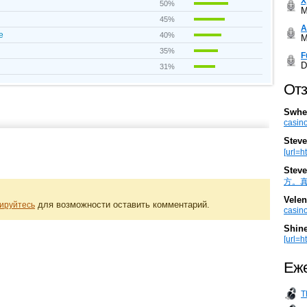
Х
50%
M
45%
А
e
40%
M
35%
F
D
31%
Отз
Swhe
casino
Steve
[url=h
Steve
方。真棒。
Velen
для возможности оставить комментарий.
ируйтесь
casino
Shin
[url=ht
Еже
T