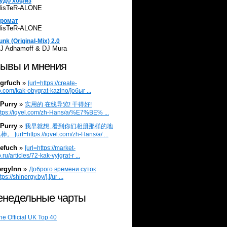
удо хофиз
isTeR-ALONE
ромат
isTeR-ALONE
unk (Original-Mix) 2.0
J Adhamoff & DJ Mura
ывы и мнения
grfuch
»
[url=https://create-
.com/kak-obygrat-kazino/]обыг ...
Purry
»
实用的 在线导览! 干得好!
ttps://iqvel.com/zh-Hans/a/%E7%BE% ...
Purry
»
我早就想, 看到你们相册那样的地
 [url=https://iqvel.com/zh-Hans/a/ ...
efuch
»
[url=https://market-
.ru/articles/72-kak-vyigrat-r ...
ergylnn
»
Доброго времени суток
tps://shinergy.by/].[/ur ...
недельные чарты
he Official UK Top 40