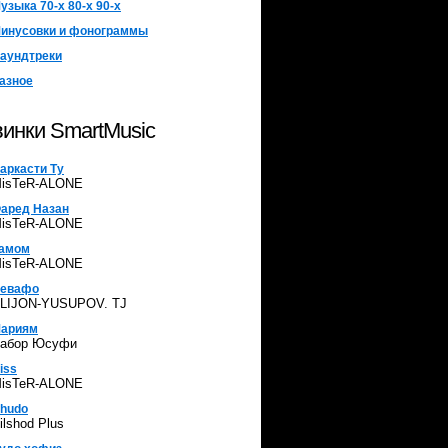
узыка 70-х 80-х 90-х
инусовки и фонограммы
аундтреки
азное
инки SmartMusic
аркасти Ту
isTeR-ALONE
аред Назан
isTeR-ALONE
амом
isTeR-ALONE
евафо
LIJON-YUSUPOV. TJ
ариям
абор Юсуфи
iss
isTeR-ALONE
hudo
ilshod Plus