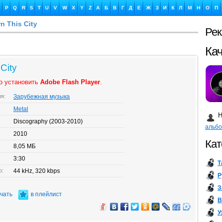
P
Q
R
S
T
U
V
W
X
Y
Z
А
Б
В
Г
Д
Е
Ж
З
И
К
Л
М
Н
О
П
n This City
Ре
Ка
City
о установить
Adobe Flash Player
.
ия:
Зарубежная музыка
Бу
Metal
Н
Discography (2003-2010)
альб
2010
Кат
8,05 МБ
3:30
Т
о:
44 kHz, 320 kbps
Р
З
ачать
в плейлист
В
У