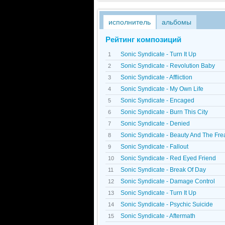
исполнитель
альбомы
Рейтинг композиций
Sonic Syndicate - Turn It Up
1
Sonic Syndicate - Revolution Baby
2
Sonic Syndicate - Affliction
3
Sonic Syndicate - My Own Life
4
Sonic Syndicate - Encaged
5
Sonic Syndicate - Burn This City
6
Sonic Syndicate - Denied
7
Sonic Syndicate - Beauty And The Fre
8
Sonic Syndicate - Fallout
9
Sonic Syndicate - Red Eyed Friend
10
Sonic Syndicate - Break Of Day
11
Sonic Syndicate - Damage Control
12
Sonic Syndicate - Turn It Up
13
Sonic Syndicate - Psychic Suicide
14
Sonic Syndicate - Aftermath
15