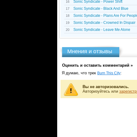
Sonic Syndicate - Power Shift
16
Sonic Syndicate - Black And Blue
17
Sonic Syndicate - Plans Are For Peopl
18
Sonic Syndicate - Crowned In Dispair
19
Sonic Syndicate - Leave Me Alone
20
Мнения и отзывы
Оценить и оставить комментарий »
Я думаю, что трек
:
Burn This City
Вы не авторизовались.
Авторизуйтесь или
зарегистр