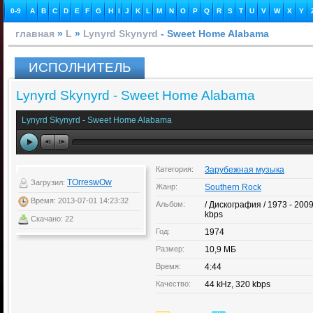
0-9
A
B
C
D
E
F
G
H
I
J
K
L
M
N
O
P
Q
R
S
T
U
V
W
X
Y
главная
»
L
»
Lynyrd Skynyrd
- Sweet Home Alabama
ИСПОЛНИТЕЛЬ
Lynyrd Skynyrd - Sweet Home Alabama
Lynyrd Skynyrd - Sweet Home Alabama
Категория:
Зарубежная музыка
TOrreswOw
Загрузил:
Жанр:
Southern Rock
Время: 2013-07-01 14:23:32
Альбом:
/ Дискография / 1973 - 2009
kbps
Скачано: 22
Год:
1974
Размер:
10,9 МБ
Время:
4:44
Качество:
44 kHz, 320 kbps