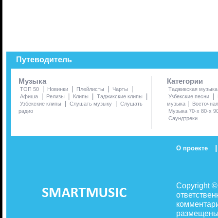
Путеводитель
Музыка
Категории
|
|
|
|
ТОП 50
Новинки
Плейлисты
Чарты
Таджикская музыка
|
|
|
|
|
Афиша
Релизы
Клипы
Таджикские клипы
Узбекские песни
|
|
|
Узбекские клипы
Слушать музыку
Слушать
музыка
Восточна
радио
Музыка 70-х 80-х 9
Саундтреки
|
О проекте
Copyright 
ответствен
комментари
размещены 