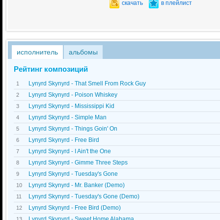
скачать
в плейлист
исполнитель
альбомы
Рейтинг композиций
Lynyrd Skynyrd - That Smell From Rock Guy
1
Lynyrd Skynyrd - Poison Whiskey
2
Lynyrd Skynyrd - Mississippi Kid
3
Lynyrd Skynyrd - Simple Man
4
Lynyrd Skynyrd - Things Goin' On
5
Lynyrd Skynyrd - Free Bird
6
Lynyrd Skynyrd - I Ain't the One
7
Lynyrd Skynyrd - Gimme Three Steps
8
Lynyrd Skynyrd - Tuesday's Gone
9
Lynyrd Skynyrd - Mr. Banker (Demo)
10
Lynyrd Skynyrd - Tuesday's Gone (Demo)
11
Lynyrd Skynyrd - Free Bird (Demo)
12
Lynyrd Skynyrd - Sweet Home Alabama
13