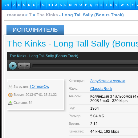
0-9
A
B
C
D
E
F
G
H
I
J
K
L
M
N
O
P
Q
R
S
T
U
V
W
X
Y
главная
»
T
»
The Kinks
- Long Tall Sally (Bonus Track)
ИСПОЛНИТЕЛЬ
The Kinks - Long Tall Sally (Bonu
The Kinks - Long Tall Sally (Bonus Track)
Категория:
Зарубежная музыка
TOrreswOw
Загрузил:
Жанр:
Classic Rock
Время: 2013-07-01 15:21:32
Альбом:
Коллекция 37 альбомов (47
2008 / mp3 - 320 kbps
Скачано: 34
Год:
1964
Размер:
5,04 МБ
Время:
2:12
Качество:
44 kHz, 192 kbps