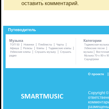
оставить комментарий.
Путеводитель
Музыка
Категории
|
|
|
|
ТОП 50
Новинки
Плейлисты
Чарты
Таджикская музыка
|
|
|
|
|
Афиша
Релизы
Клипы
Таджикские клипы
Узбекские песни
|
|
|
Узбекские клипы
Слушать музыку
Слушать
музыка
Восточна
радио
Музыка 70-х 80-х 9
Саундтреки
|
О проекте
Copyright 
ответствен
комментари
размещены 