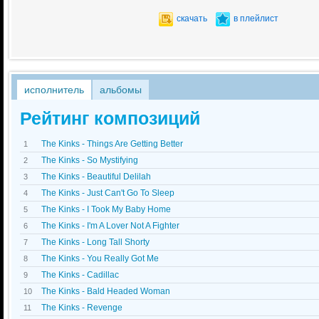
скачать
в плейлист
исполнитель
альбомы
Рейтинг композиций
The Kinks - Things Are Getting Better
1
The Kinks - So Mystifying
2
The Kinks - Beautiful Delilah
3
The Kinks - Just Can't Go To Sleep
4
The Kinks - I Took My Baby Home
5
The Kinks - I'm A Lover Not A Fighter
6
The Kinks - Long Tall Shorty
7
The Kinks - You Really Got Me
8
The Kinks - Cadillac
9
The Kinks - Bald Headed Woman
10
The Kinks - Revenge
11