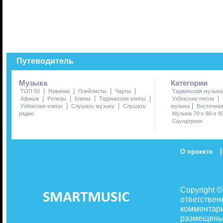
Путеводитель
Музыка
Категории
|
|
|
|
ТОП 50
Новинки
Плейлисты
Чарты
Таджикская музыка
|
|
|
|
|
Афиша
Релизы
Клипы
Таджикские клипы
Узбекские песни
|
|
|
Узбекские клипы
Слушать музыку
Слушать
музыка
Восточна
радио
Музыка 70-х 80-х 9
Саундтреки
|
О проекте
Copyright 
ответствен
комментари
размещены 