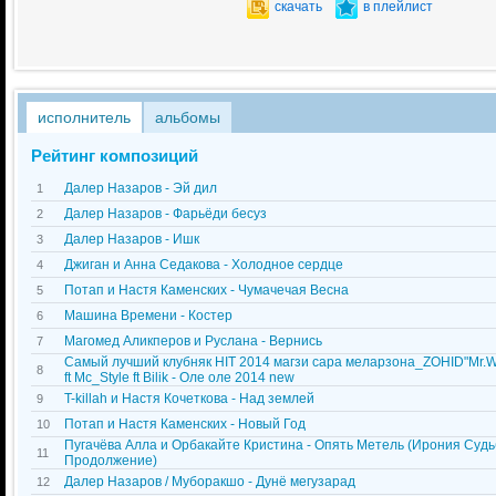
скачать
в плейлист
исполнитель
альбомы
Рейтинг композиций
Далер Назаров - Эй дил
1
Далер Назаров - Фарьёди бесуз
2
Далер Назаров - Ишк
3
Джиган и Анна Седакова - Холодное сердце
4
Потап и Настя Каменских - Чумачечая Весна
5
Машина Времени - Костер
6
Магомед Аликперов и Руслана - Вернись
7
Самый лучший клубняк HIT 2014 магзи сара меларзона_ZOHID"Mr.Wo
8
ft Mc_Style ft Bilik - Оле оле 2014 new
T-killah и Настя Кочеткова - Над землей
9
Потап и Настя Каменских - Новый Год
10
Пугачёва Алла и Орбакайте Кристина - Опять Метель (Ирония Суд
11
Продолжение)
Далер Назаров / Муборакшо - Дунё мегузарад
12