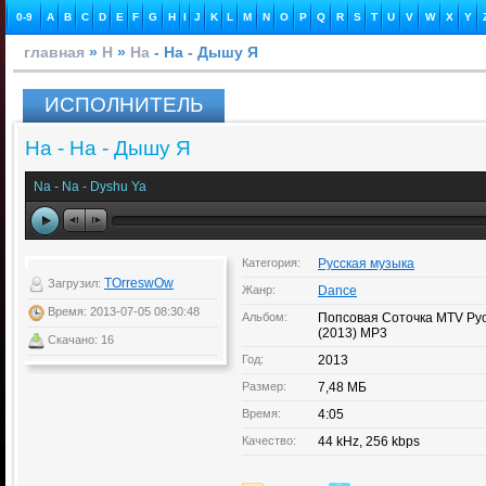
0-9
A
B
C
D
E
F
G
H
I
J
K
L
M
N
O
P
Q
R
S
T
U
V
W
X
Y
главная
»
Н
»
На
- На - Дышу Я
ИСПОЛНИТЕЛЬ
На - На - Дышу Я
Na - Na - Dyshu Ya
Категория:
Русская музыка
TOrreswOw
Загрузил:
Жанр:
Dance
Время: 2013-07-05 08:30:48
Альбом:
Попсовая Соточка MTV Рус
(2013) MP3
Скачано: 16
Год:
2013
Размер:
7,48 МБ
Время:
4:05
Качество:
44 kHz, 256 kbps