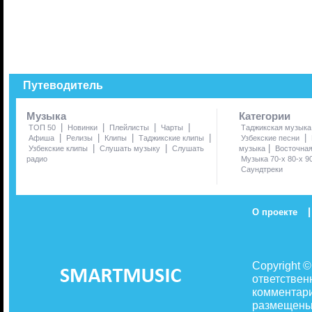
Путеводитель
Музыка
Категории
|
|
|
|
ТОП 50
Новинки
Плейлисты
Чарты
Таджикская музыка
|
|
|
|
|
Афиша
Релизы
Клипы
Таджикские клипы
Узбекские песни
|
|
|
Узбекские клипы
Слушать музыку
Слушать
музыка
Восточна
радио
Музыка 70-х 80-х 9
Саундтреки
|
О проекте
Copyright 
ответствен
комментари
размещены 