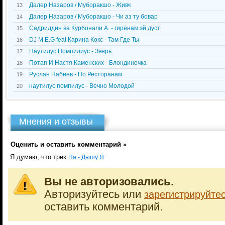
Далер Назаров / Муборакшо - Живч
13
Далер Назаров / Муборакшо - Чи аз ту бовар
14
Садриддин ва Курбонали А. - гирёнам эй дуст
15
DJ M.E.G feat Карина Кокс - Там Где Ты
16
Наутилус Помпилиус - Зверь
17
Потап И Настя Каменских - Блондиночка
18
Руслан Набиев - По Ресторанам
19
наутилус помпилус - Вечно Молодой
20
Мнения и отзывы
Оценить и оставить комментарий »
Я думаю, что трек
:
На - Дышу Я
Вы не авторизовались.
Авторизуйтесь или
зарегистрируйте
оставить комментарий.