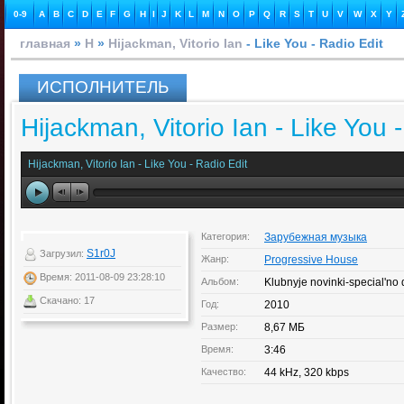
0-9
A
B
C
D
E
F
G
H
I
J
K
L
M
N
O
P
Q
R
S
T
U
V
W
X
Y
главная
»
H
»
Hijackman, Vitorio Ian
- Like You - Radio Edit
ИСПОЛНИТЕЛЬ
Hijackman, Vitorio Ian - Like You 
Hijackman, Vitorio Ian - Like You - Radio Edit
Категория:
Зарубежная музыка
S1r0J
Загрузил:
Жанр:
Progressive House
Время: 2011-08-09 23:28:10
Альбом:
Klubnyje novinki-special'no d
Скачано: 17
Год:
2010
Размер:
8,67 МБ
Время:
3:46
Качество:
44 kHz, 320 kbps