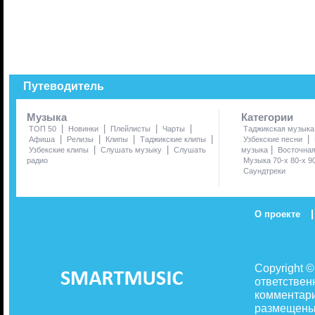
Путеводитель
Музыка
Категории
|
|
|
|
ТОП 50
Новинки
Плейлисты
Чарты
Таджикская музыка
|
|
|
|
|
Афиша
Релизы
Клипы
Таджикские клипы
Узбекские песни
|
|
|
Узбекские клипы
Слушать музыку
Слушать
музыка
Восточна
радио
Музыка 70-х 80-х 9
Саундтреки
|
О проекте
Copyright 
ответствен
комментари
размещены 