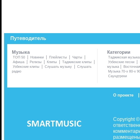
Путеводитель
Музыка
Категории
|
|
|
|
ТОП 50
Новинки
Плейлисты
Чарты
Таджикская музыка
|
|
|
|
|
Афиша
Релизы
Клипы
Таджикские клипы
Узбекские песни
|
|
|
Узбекские клипы
Слушать музыку
Слушать
музыка
Восточна
радио
Музыка 70-х 80-х 9
Саундтреки
|
О проекте
Copyright 
ответствен
комментари
размещены 