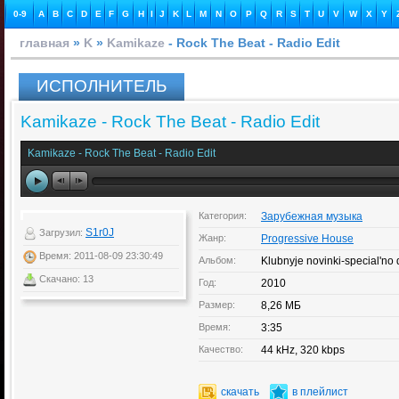
0-9
A
B
C
D
E
F
G
H
I
J
K
L
M
N
O
P
Q
R
S
T
U
V
W
X
Y
главная
»
K
»
Kamikaze
- Rock The Beat - Radio Edit
ИСПОЛНИТЕЛЬ
Kamikaze - Rock The Beat - Radio Edit
Kamikaze - Rock The Beat - Radio Edit
Категория:
Зарубежная музыка
S1r0J
Загрузил:
Жанр:
Progressive House
Время: 2011-08-09 23:30:49
Альбом:
Klubnyje novinki-special'no d
Скачано: 13
Год:
2010
Размер:
8,26 МБ
Время:
3:35
Качество:
44 kHz, 320 kbps
скачать
в плейлист