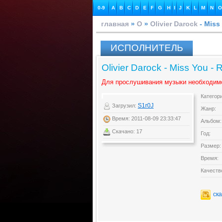
0-9
A
B
C
D
E
F
G
H
I
J
K
L
M
N
O
главная
»
O
»
Olivier Darock
- Miss 
ИСПОЛНИТЕЛЬ
Olivier Darock - Miss You - 
Для прослушивания музыки необходим
Категор
S1r0J
Загрузил:
Жанр:
Время: 2011-08-09 23:33:47
Альбом:
Скачано: 17
Год:
Размер:
Время:
Качеств
ск