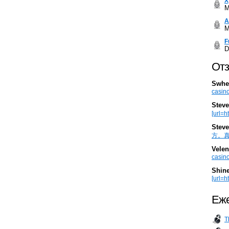
Х
M
А
M
F
D
Отз
Swhe
casino
Steve
[url=h
Steve
方。真棒。
Velen
casino
Shin
[url=ht
Еже
T