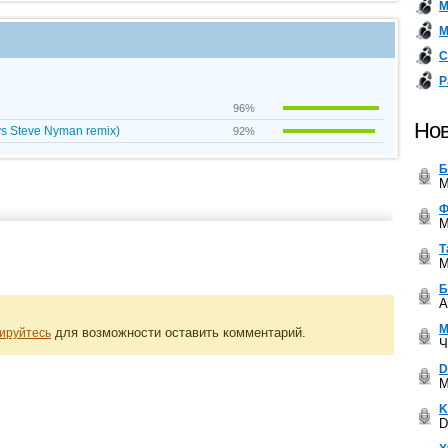
М
М
С
Р
96%
Нов
 vs Steve Nyman remix)
92%
Б
M
Ф
M
Т
M
Б
A
М
для возможности оставить комментарий.
ируйтесь
Ч
D
M
K
D