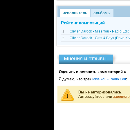
исполнитель
альбомы
Рейтинг композиций
Olivier Darock - Miss You - Radio Edit
1
Olivier Darock - Girls & Boys (Dave K
2
Мнения и отзывы
Оценить и оставить комментарий »
Я думаю, что трек
:
Miss You - Radio Edit
Вы не авторизовались.
Авторизуйтесь или
зарегистр