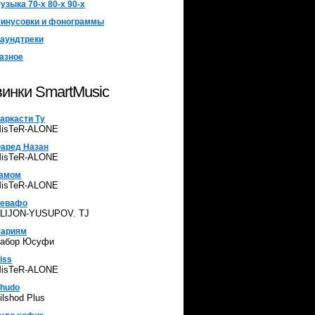
узыка 70-х 80-х 90-х
инусовки и фонограммы
аундтреки
азное
инки SmartMusic
аркасти Ту
isTeR-ALONE
аред Назан
isTeR-ALONE
амом
isTeR-ALONE
евафо
LIJON-YUSUPOV. TJ
ариям
абор Юсуфи
iss
isTeR-ALONE
hudo
ilshod Plus