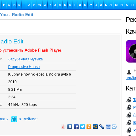
P
Q
R
S
T
U
V
W
X
Y
Z
А
Б
В
Г
Д
Е
Ж
З
И
К
Л
М
Н
О
П
You - Radio Edit
Ре
Ка
Radio Edit
о установить
Adobe Flash Player
.
ия:
Зарубежная музыка
Бу
Progressive House
Н
Klubnyje novinki-special'no dl'a avto 6
альб
2010
Кат
8,21 МБ
3:34
Т
о:
44 kHz, 320 kbps
Р
З
ачать
в плейлист
В
У