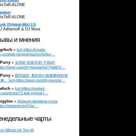
удо хофиз
isTeR-ALONE
ромат
isTeR-ALONE
unk (Original-Mix) 2.0
J Adhamoff & DJ Mura
ывы и мнения
grfuch
»
[url=https://create-
.com/kak-obygrat-kazino/]обыг ...
Purry
»
实用的 在线导览! 干得好!
ttps://iqvel.com/zh-Hans/a/%E7%BE% ...
Purry
»
我早就想, 看到你们相册那样的地
 [url=https://iqvel.com/zh-Hans/a/ ...
efuch
»
[url=https://market-
.ru/articles/72-kak-vyigrat-r ...
ergylnn
»
Доброго времени суток
tps://shinergy.by/].[/ur ...
недельные чарты
he Official UK Top 40