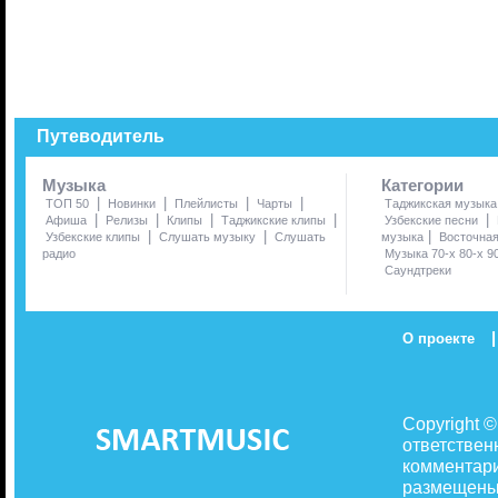
Путеводитель
Музыка
Категории
|
|
|
|
ТОП 50
Новинки
Плейлисты
Чарты
Таджикская музыка
|
|
|
|
|
Афиша
Релизы
Клипы
Таджикские клипы
Узбекские песни
|
|
|
Узбекские клипы
Слушать музыку
Слушать
музыка
Восточна
радио
Музыка 70-х 80-х 9
Саундтреки
|
О проекте
Copyright 
ответствен
комментари
размещены 