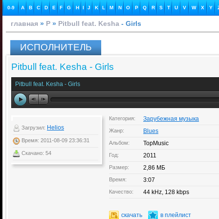
0-9
A
B
C
D
E
F
G
H
I
J
K
L
M
N
O
P
Q
R
S
T
U
V
W
X
Y
главная
»
P
»
Pitbull feat. Kesha
- Girls
ИСПОЛНИТЕЛЬ
Pitbull feat. Kesha - Girls
Pitbull feat. Kesha - Girls
Категория:
Зарубежная музыка
Helios
Загрузил:
Жанр:
Blues
Время: 2011-08-09 23:36:31
Альбом:
TopMusic
Скачано: 54
Год:
2011
Размер:
2,86 МБ
Время:
3:07
Качество:
44 kHz, 128 kbps
скачать
в плейлист