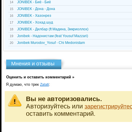
JONIBEK - Биё - Биё
14
JONIBEK - Дона - Дона
15
JONIBEK - Хазонрез
16
JONIBEK - Хохад шуд
17
JONIBEK - Дилбар (ft Мадина, Зикриоллох)
18
Jonibek - Надонистам (feat Yousuf Mazzari)
19
Jonibek Murodov_Yosuf - Chi Medonistam
20
Мнения и отзывы
Оценить и оставить комментарий »
Я думаю, что трек
:
Zalati
Вы не авторизовались.
Авторизуйтесь или
зарегистрируйте
оставить комментарий.