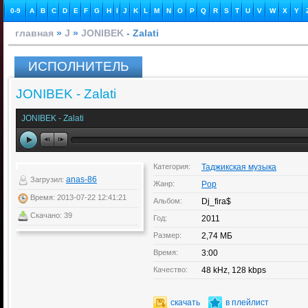
0-9
A
B
C
D
E
F
G
H
I
J
K
L
M
N
O
P
Q
R
S
T
U
V
W
X
Y
главная
»
J
»
JONIBEK
- Zalati
ИСПОЛНИТЕЛЬ
JONIBEK - Zalati
JONIBEK - Zalati
Категория:
Таджикская музыка
anas-86
Загрузил:
Жанр:
Pop
Время: 2013-07-22 12:41:21
Альбом:
Dj_fira$
Скачано: 39
Год:
2011
Размер:
2,74 МБ
Время:
3:00
Качество:
48 kHz, 128 kbps
скачать
в плейлист