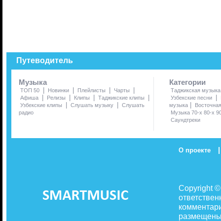
Путеводитель
Музыка
Категории
|
|
|
|
ТОП 50
Новинки
Плейлисты
Чарты
Таджикская музыка
|
|
|
|
|
Афиша
Релизы
Клипы
Таджикские клипы
Узбекские песни
|
|
|
Узбекские клипы
Слушать музыку
Слушать
музыка
Восточна
радио
Музыка 70-х 80-х 9
Саундтреки
|
О проекте
Copyright 
ответствен
комментари
размещены 