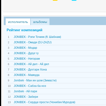
исполнитель
альбомы
Рейтинг композиций
JONIBEK - Рэпи Точиик (ft. Шабнам)
1
JONIBEK - Омади (DJ-ZAZU)
2
JONIBEK - Модар
3
JONIBEK - Дуруг гу
4
JONIBEK - Нигорам
5
JONIBEK - Ай дил - Ай дил
6
JONIBEK - Духтари Хона
7
JONIBEK - Мавчуда
8
Jonibek - Ман ин шом (Зимасти)
9
JONIBEK - Сабза ба ноз
10
Jonibek - Ай пари
11
JONIBEK - Забери
12
JONIBEK - Сердце прости (Чонибек Муродов)
13