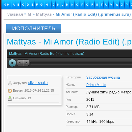
0-9
A
B
C
D
E
F
G
H
I
J
K
L
M
N
O
P
Q
R
S
T
U
V
W
X
Y
главная
»
M
»
Mattyas
- Mi Amor (Radio Edit) (.primemusic.ru)
ИСПОЛНИТЕЛЬ
Mattyas - Mi Amor (Radio Edit) (.
Mattyas - Mi Amor (Radio Edit) (.primemusic.ru)
Категория:
Зарубежная музыка
silver-snake
Загрузил:
Жанр:
Prime Music
Время: 2013-07-24 11:22:35
Альбом:
Лучшие хиты радио Метро
Скачано: 13
Год:
2011
Размер:
3,71 МБ
Время:
3:14
Качество:
44 kHz, 160 kbps