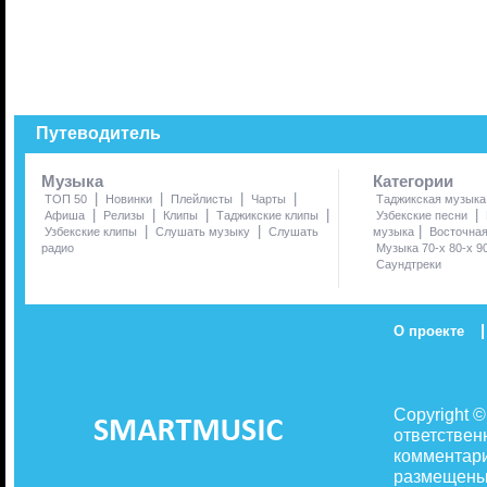
Путеводитель
Музыка
Категории
|
|
|
|
ТОП 50
Новинки
Плейлисты
Чарты
Таджикская музыка
|
|
|
|
|
Афиша
Релизы
Клипы
Таджикские клипы
Узбекские песни
|
|
|
Узбекские клипы
Слушать музыку
Слушать
музыка
Восточна
радио
Музыка 70-х 80-х 9
Саундтреки
|
О проекте
Copyright 
ответствен
комментари
размещены 