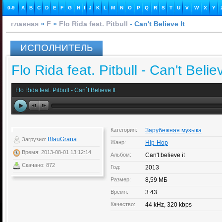
0-9
A
B
C
D
E
F
G
H
I
J
K
L
M
N
O
P
Q
R
S
T
U
V
W
X
Y
главная
»
F
»
Flo Rida feat. Pitbull
- Can't Believe It
ИСПОЛНИТЕЛЬ
Flo Rida feat. Pitbull - Can't Believ
Flo Rida feat. Pitbull - Can`t Believe It
Категория:
Зарубежная музыка
BlauGrana
Загрузил:
Жанр:
Hip-Hop
Время: 2013-08-01 13:12:14
Альбом:
Can't believe it
Скачано: 872
Год:
2013
Размер:
8,59 МБ
Время:
3:43
Качество:
44 kHz, 320 kbps