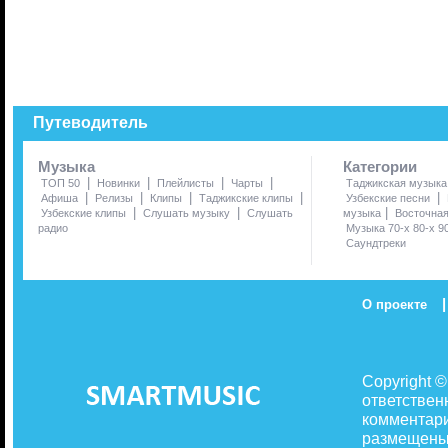
Путеводитель
Музыка
Категории
|
|
|
|
ТОП 50
Новинки
Плейлисты
Чарты
Таджикская музыка
|
|
|
|
|
Афиша
Релизы
Клипы
Таджикские клипы
Узбекские песни
|
|
|
Узбекские клипы
Слушать музыку
Слушать
музыка
Восточна
радио
Музыка 70-х 80-х 9
Саундтреки
|
О проекте
Copyright 
ответствен
комментари
размещены 