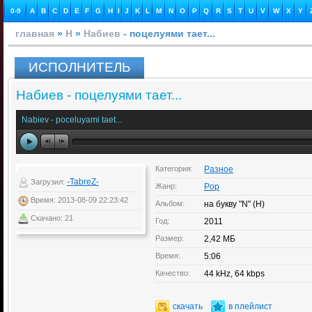
0-9
A
B
C
D
E
F
G
H
I
J
K
L
M
N
O
P
Q
R
S
T
U
V
W
X
Y
главная
»
Н
»
Набиев
- поцелуями тает...
ИСПОЛНИТЕЛЬ
Набиев - поцелуями тает...
Nabiev - poceluyami taet...
Категория:
Разное
-TabreZ-
Загрузил:
Жанр:
Pop
Время: 2013-08-09 22:23:42
Альбом:
на букву "N" (Н)
Скачано: 21
Год:
2011
Размер:
2,42 МБ
Время:
5:06
Качество:
44 kHz, 64 kbps
скачать
в плейлист