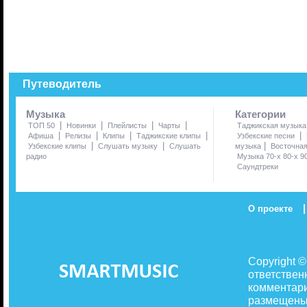
Путеводитель
Музыка
Категории
|
|
|
|
ТОП 50
Новинки
Плейлисты
Чарты
Таджикская музыка
|
|
|
|
|
Афиша
Релизы
Клипы
Таджикские клипы
Узбекские песни
|
|
|
Узбекские клипы
Слушать музыку
Слушать
музыка
Восточна
радио
Музыка 70-х 80-х 9
Саундтреки
|
О проекте
Copyright 
ответствен
комментари
размещены 