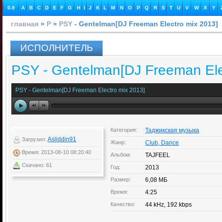
0-9
A
B
C
D
E
F
G
H
I
J
K
L
M
N
O
P
Q
R
S
T
U
V
W
X
Y
главная
»
P
»
PSY
- Gentelman[DJ Freeman Electro mix 2013]
ИСПОЛНИТЕЛЬ
PSY - Gentelman[DJ Freeman Ele
PSY - Gentelman[DJ Freeman Electro mix 2013]
Категория:
Таджикская музыка
Asliddin91
Загрузил:
Жанр:
Club, Dance
Время: 2013-08-10 08:20:40
Альбом:
TAJFEEL
Скачано: 61
Год:
2013
Размер:
6,08 МБ
Время:
4:25
Качество:
44 kHz, 192 kbps