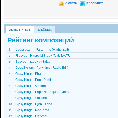
скачать
в плейлист
исполнитель
альбомы
Рейтинг композиций
Deepsystem - Party Time (Radio Edit)
1
Flipsyde - Happy birthday (feat. T.A.T.U
2
flipsyde - happy birthday
3
DeepSystem - Party time (Radio Edit)
4
Gipsy Kings - Pharaon
5
Gipsy Kings - Pena Penita
6
Gipsy Kings - Allegria
7
Gipsy Kings - Papa No Pega La Mama
8
Gipsy Kings - Solituda
9
Gipsy Kings - Djobi Djoba
10
Gipsy Kings - Recuerda
11
Gipsy Kings - Un Amor
12