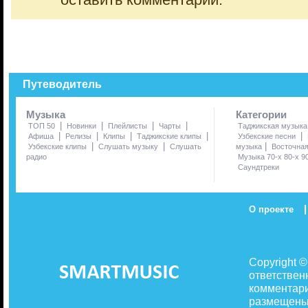
оставить комментарий.
Путеводитель
Музыка
Категории
|
|
|
|
ТОП 50
Новинки
Плейлисты
Чарты
Таджикская музыка
|
|
|
|
|
Афиша
Релизы
Клипы
Таджикские клипы
Узбекские песни
|
|
|
Узбекские клипы
Слушать музыку
Слушать
музыка
Восточна
радио
Музыка 70-х 80-х 9
Саундтреки
|
О проекте
Copyright 
ответствен
комментари
размещены 