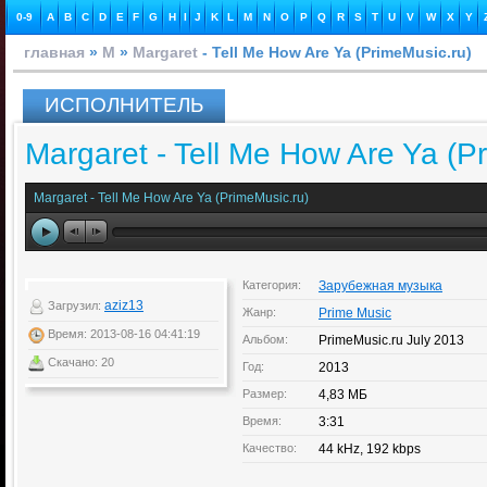
0-9
A
B
C
D
E
F
G
H
I
J
K
L
M
N
O
P
Q
R
S
T
U
V
W
X
Y
главная
»
M
»
Margaret
- Tell Me How Are Ya (PrimeMusic.ru)
ИСПОЛНИТЕЛЬ
Margaret - Tell Me How Are Ya (P
Margaret - Tell Me How Are Ya (PrimeMusic.ru)
Категория:
Зарубежная музыка
aziz13
Загрузил:
Жанр:
Prime Music
Время: 2013-08-16 04:41:19
Альбом:
PrimeMusic.ru July 2013
Скачано: 20
Год:
2013
Размер:
4,83 МБ
Время:
3:31
Качество:
44 kHz, 192 kbps