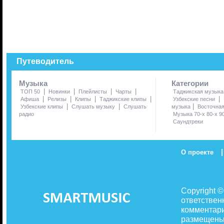
Путеводитель
Музыка
Категории
|
|
|
|
ТОП 50
Новинки
Плейлисты
Чарты
Таджикская музыка
|
|
|
|
|
Афиша
Релизы
Клипы
Таджикские клипы
Узбекские песни
|
|
|
Узбекские клипы
Слушать музыку
Слушать
музыка
Восточна
радио
Музыка 70-х 80-х 9
Саундтреки
|
О проекте
Copyright 
ответствен
комментари
размещены 