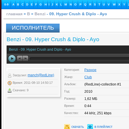
0-9
A
B
C
D
E
F
G
H
I
J
K
L
M
N
O
P
Q
R
S
T
U
V
W
X
Y
главная
»
B
»
Benzi
- 09. Hyper Crush & Diplo - Ayo
ИСПОЛНИТЕЛЬ
Benzi - 09. Hyper Crush & Diplo - Ayo
Benzi - 09. Hyper Crush and Diplo - Ayo
Категория:
Разное
manch(RedLine)
Загрузил:
Жанр:
Club
Время: 2011-08-10 14:50:17
Альбом:
(RedLine)-collection #1
Скачано: 9
Год:
2010
Размер:
1,62 МБ
Время:
0:44
Качество:
44 kHz, 251 kbps
скачать
в плейлист