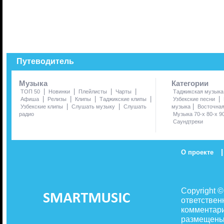
Путеводитель
Музыка
Категории
|
|
|
|
ТОП 50
Новинки
Плейлисты
Чарты
Таджикская музыка
|
|
|
|
|
Афиша
Релизы
Клипы
Таджикские клипы
Узбекские песни
|
|
|
Узбекские клипы
Слушать музыку
Слушать
музыка
Восточна
радио
Музыка 70-х 80-х 9
Саундтреки
|
О проекте
Copyright 
ответствен
комментари
размещены 