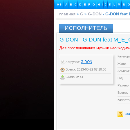
0-9
A
B
C
D
E
F
G
H
I
J
K
L
M
N
O
главная
»
G
»
G-DON
- G-DON feat
ИСПОЛНИТЕЛЬ
G-DON - G-DON feat M_E_
Для прослушивания музыки необходим
Категор
G-DON
Загрузил:
Жанр:
Время: 2013-08-22 07:10:36
Альбом:
Скачано: 41
Год:
Размер:
Время:
Качеств
ск