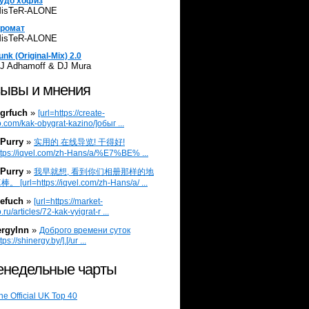
удо хофиз
isTeR-ALONE
ромат
isTeR-ALONE
unk (Original-Mix) 2.0
J Adhamoff & DJ Mura
ывы и мнения
grfuch
»
[url=https://create-
.com/kak-obygrat-kazino/]обыг ...
Purry
»
实用的 在线导览! 干得好!
ttps://iqvel.com/zh-Hans/a/%E7%BE% ...
Purry
»
我早就想, 看到你们相册那样的地
 [url=https://iqvel.com/zh-Hans/a/ ...
efuch
»
[url=https://market-
.ru/articles/72-kak-vyigrat-r ...
ergylnn
»
Доброго времени суток
tps://shinergy.by/].[/ur ...
недельные чарты
he Official UK Top 40