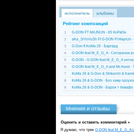
исполнитель
альбомы
Рейтинг композиций
G-DON FT MAJNUN - 65 КоРвОн
1
aKa_SiYoVuSh Ft G-DON Ft MajnUn 
2
G-Don ft KoMa 26 - Баргард
3
G-DON feat M_E_G_A - Ситорачои рэ
4
G-DON - G-DON feat M_E_G_A cитор
5
G-DON feat M_E_G_A and Mr.Asosi - 
6
KoMa 26 & G-Don & Shikorchi & Kami
7
KoMa 26 & G-DON - Боз хаму орзухо
8
KoMa 26 & G-DON - Барои т бевафо
9
Мнения и отзывы
Оценить и оставить комментарий »
Я думаю, что трек
G-DON feat M_E_G_A c