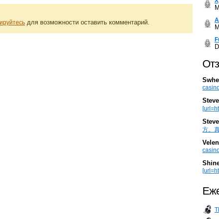
Х
M
А
для возможности оставить комментарий.
ируйтесь
M
F
D
Отз
Swhe
casino
Steve
[url=h
Steve
方。真棒。
Velen
casino
Shin
[url=ht
Еже
T