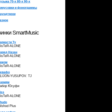
узыка 70-х 80-х 90-х
инусовки и фонограммы
аундтреки
азное
инки SmartMusic
аркасти Ту
isTeR-ALONE
аред Назан
isTeR-ALONE
амом
isTeR-ALONE
евафо
LIJON-YUSUPOV. TJ
ариям
абор Юсуфи
iss
isTeR-ALONE
hudo
ilshod Plus