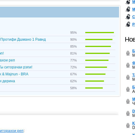
М
М
С
Р
95%
Нов
- Протифи Дшмано 1 Равнд
90%
85%
Б
п!
81%
M
ахои реп
77%
Ф
M
Ты ситорачаи рэпи!
72%
k & Majnun - BRA
67%
Т
M
и дерина
62%
Б
58%
A
М
Ч
D
M
K
D
:
иторахои реп