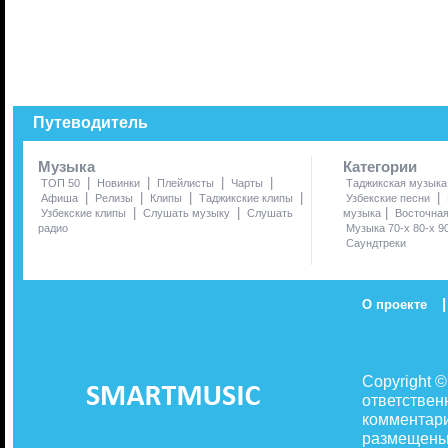
Путеводитель
Музыка
Категории
|
|
|
|
ТОП 50
Новинки
Плейлисты
Чарты
Таджикская музыка
|
|
|
|
|
Афиша
Релизы
Клипы
Таджикские клипы
Узбекские песни
|
|
|
Узбекские клипы
Слушать музыку
Слушать
музыка
Восточна
радио
Музыка 70-х 80-х 9
Саундтреки
|
О проекте
Copyright 
ответствен
комментари
размещены 