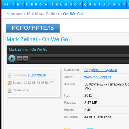
0-9
A
B
C
D
E
F
G
H
I
J
K
L
M
N
O
P
Q
R
S
T
U
V
W
X
Y
главная
»
M
»
Mark Zellner
- On We Go
ИСПОЛНИТЕЛЬ
Mark Zellner - On We Go
Mark Zellner - On We Go
Категория:
Зарубежная музыка
TOrreswOw
Загрузил:
Жанр:
www.mp3-ogg.ru
Время: 2013-08-24 08:51:47
Альбом:
50 Крутейших Гитарных Со
MP3
Скачано: 28
Год:
2011
Размер:
8,47 МБ
Время:
3:40
Качество:
44 kHz, 320 kbps