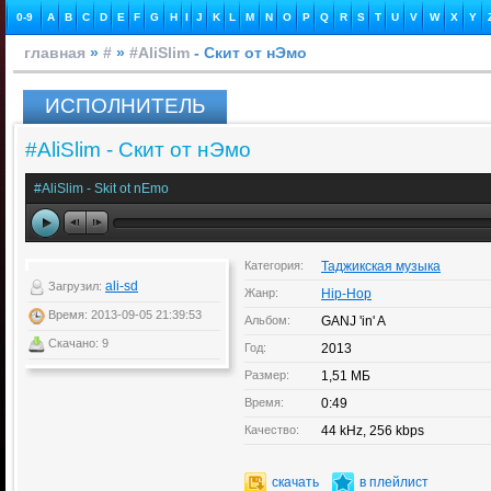
0-9
A
B
C
D
E
F
G
H
I
J
K
L
M
N
O
P
Q
R
S
T
U
V
W
X
Y
главная
»
#
»
#AliSlim
- Скит от нЭмо
ИСПОЛНИТЕЛЬ
#AliSlim - Скит от нЭмо
#AliSlim - Skit ot nEmo
Категория:
Таджикская музыка
ali-sd
Загрузил:
Жанр:
Hip-Hop
Время: 2013-09-05 21:39:53
Альбом:
GANJ 'in' A
Скачано: 9
Год:
2013
Размер:
1,51 МБ
Время:
0:49
Качество:
44 kHz, 256 kbps
скачать
в плейлист