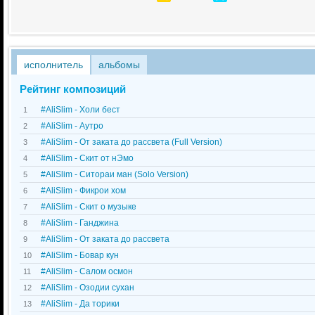
исполнитель
альбомы
Рейтинг композиций
#AliSlim - Холи бест
1
#AliSlim - Аутро
2
#AliSlim - От заката до рассвета (Full Version)
3
#AliSlim - Скит от нЭмо
4
#AliSlim - Ситораи ман (Solo Version)
5
#AliSlim - Фикрои хом
6
#AliSlim - Скит о музыке
7
#AliSlim - Ганджина
8
#AliSlim - От заката до рассвета
9
#AliSlim - Бовар кун
10
#AliSlim - Салом осмон
11
#AliSlim - Озодии сухан
12
#AliSlim - Да торики
13