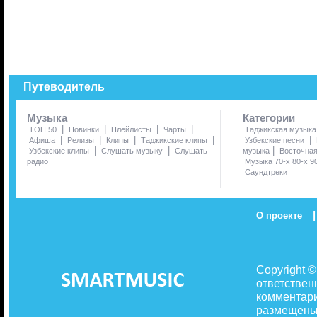
Путеводитель
Музыка
Категории
|
|
|
|
ТОП 50
Новинки
Плейлисты
Чарты
Таджикская музыка
|
|
|
|
|
Афиша
Релизы
Клипы
Таджикские клипы
Узбекские песни
|
|
|
Узбекские клипы
Слушать музыку
Слушать
музыка
Восточна
радио
Музыка 70-х 80-х 9
Саундтреки
|
О проекте
Copyright 
ответствен
комментари
размещены 