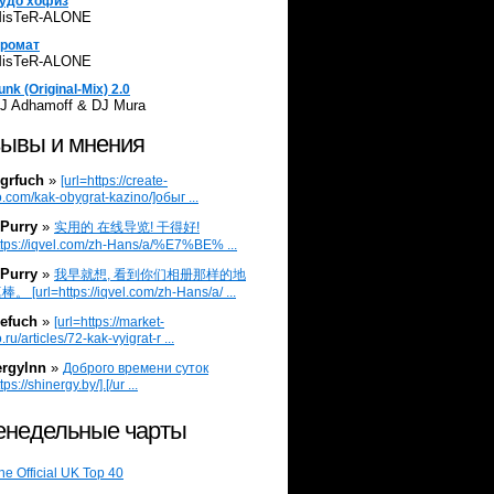
удо хофиз
isTeR-ALONE
ромат
isTeR-ALONE
unk (Original-Mix) 2.0
J Adhamoff & DJ Mura
ывы и мнения
grfuch
»
[url=https://create-
.com/kak-obygrat-kazino/]обыг ...
Purry
»
实用的 在线导览! 干得好!
ttps://iqvel.com/zh-Hans/a/%E7%BE% ...
Purry
»
我早就想, 看到你们相册那样的地
 [url=https://iqvel.com/zh-Hans/a/ ...
efuch
»
[url=https://market-
.ru/articles/72-kak-vyigrat-r ...
ergylnn
»
Доброго времени суток
tps://shinergy.by/].[/ur ...
недельные чарты
he Official UK Top 40