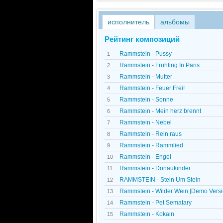
исполнитель
альбомы
Рейтинг композиций
Rammstein - Pussy
1
Rammstein - Fruhling In Paris
2
Rammstein - Mutter
3
Rammstein - Feuer Frei!
4
Rammstein - Sonne
5
Rammstein - Mein herz brennt
6
Rammstein - Nebel
7
Rammstein - Rein raus
8
Rammstein - Rammlied
9
Rammstein - Engel
10
Rammstein - Donaukinder
11
RAMMSTEIN - Stein Um Stein
12
Rammstein - Wilder Wein [Demo Versi
13
Rammstein - Pet Sematary
14
Rammstein - Kokain
15