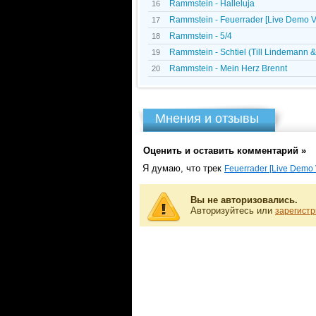
Rammstein - Halleluja
16
Rammstein - Feuerrader [Live Demo V
17
Rammstein - 5/4
18
Rammstein - Schtiel (Till Lindemann &
19
Rammstein - Mein Herz Brennt
20
Мнения и отзывы
Оценить и оставить комментарий »
Я думаю, что трек
Feuerrader [Live Demo 
Вы не авторизовались.
Авторизуйтесь или
зарегистр