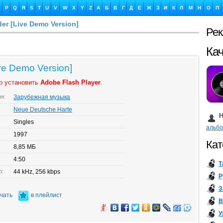
P
Q
R
S
T
U
V
W
X
Y
Z
А
Б
В
Г
Д
Е
Ж
З
И
К
Л
М
Н
О
П
der [Live Demo Version]
Ре
Ка
ve Demo Version]
о установить
Adobe Flash Player
.
ия:
Зарубежная музыка
Бу
Neue Deutsche Harte
Н
Singles
альб
1997
Кат
8,85 МБ
4:50
Т
о:
44 kHz, 256 kbps
Р
З
ачать
в плейлист
В
У