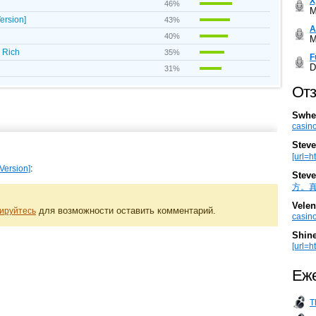
Х
46%
M
ersion]
43%
А
40%
M
 Rich
35%
F
D
31%
Отз
Swhe
casino
Steve
[url=h
:
Version]
Steve
方。真棒。
Velen
для возможности оставить комментарий.
ируйтесь
casino
Shin
[url=ht
Еже
T