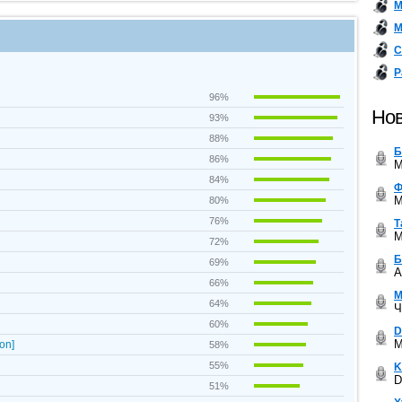
М
М
С
Р
96%
Нов
93%
88%
Б
86%
M
84%
Ф
M
80%
76%
Т
M
72%
Б
69%
A
66%
М
64%
Ч
60%
D
M
on]
58%
55%
K
D
51%