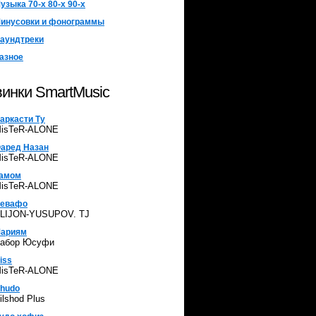
узыка 70-х 80-х 90-х
инусовки и фонограммы
аундтреки
азное
инки SmartMusic
аркасти Ту
isTeR-ALONE
аред Назан
isTeR-ALONE
амом
isTeR-ALONE
евафо
LIJON-YUSUPOV. TJ
ариям
абор Юсуфи
iss
isTeR-ALONE
hudo
ilshod Plus