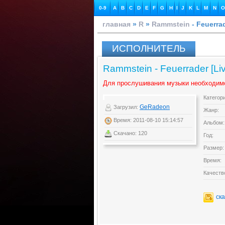
0-9
A
B
C
D
E
F
G
H
I
J
K
L
M
N
O
главная
»
R
»
Rammstein
- Feuerra
ИСПОЛНИТЕЛЬ
Rammstein - Feuerrader [Li
Для прослушивания музыки необходим
Категор
GeRadeon
Загрузил:
Жанр:
Время: 2011-08-10 15:14:57
Альбом:
Скачано: 120
Год:
Размер:
Время:
Качеств
ск