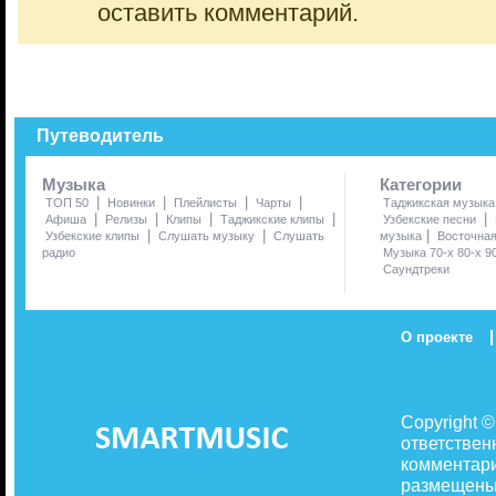
оставить комментарий.
Путеводитель
Музыка
Категории
|
|
|
|
ТОП 50
Новинки
Плейлисты
Чарты
Таджикская музыка
|
|
|
|
|
Афиша
Релизы
Клипы
Таджикские клипы
Узбекские песни
|
|
|
Узбекские клипы
Слушать музыку
Слушать
музыка
Восточна
радио
Музыка 70-х 80-х 9
Саундтреки
|
О проекте
Copyright 
ответствен
комментари
размещены 