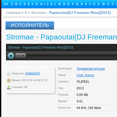
0-9
A
B
C
D
E
F
G
H
I
J
K
L
M
N
O
P
Q
R
S
T
U
V
W
X
Y
главная
»
S
»
Stromae
- Papaoutai(DJ Freeman Rmx)[2013]
ИСПОЛНИТЕЛЬ
Stromae - Papaoutai(DJ Freeman
Stromae - Papaoutai(DJ Freeman Rmx)[2013]
Категория:
Таджикская музыка
Asliddin91
Загрузил:
Жанр:
Club, Dance
Время: 2013-09-14 06:47:11
Альбом:
TAJFEEL
Скачано: 56
Год:
2013
Размер:
5,06 МБ
Время:
3:41
Качество:
44 kHz, 192 kbps