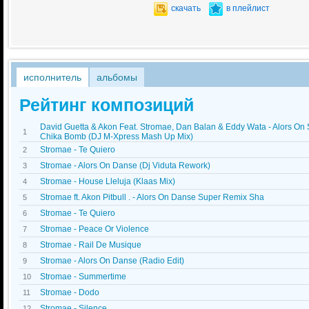
скачать
в плейлист
исполнитель
альбомы
Рейтинг композиций
David Guetta & Akon Feat. Stromae, Dan Balan & Eddy Wata - Alors On
1
Chika Bomb (DJ M-Xpress Mash Up Mix)
Stromae - Te Quiero
2
Stromae - Alors On Danse (Dj Viduta Rework)
3
Stromae - House Lleluja (Klaas Mix)
4
Stromae ft. Akon Pitbull . - Alors On Danse Super Remix Sha
5
Stromae - Te Quiero
6
Stromae - Peace Or Violence
7
Stromae - Rail De Musique
8
Stromae - Alors On Danse (Radio Edit)
9
Stromae - Summertime
10
Stromae - Dodo
11
Stromae - Silence
12