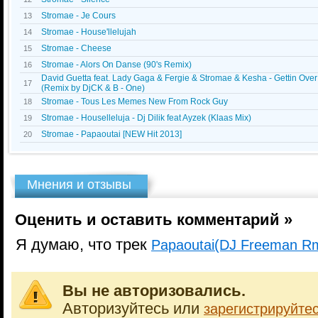
Stromae - Je Cours
13
Stromae - House'llelujah
14
Stromae - Cheese
15
Stromae - Alors On Danse (90's Remix)
16
David Guetta feat. Lady Gaga & Fergie & Stromae & Kesha - Gettin Ove
17
(Remix by DjCK & B - One)
Stromae - Tous Les Memes New From Rock Guy
18
Stromae - Houselleluja - Dj Dilik feat Ayzek (Klaas Mix)
19
Stromae - Papaoutai [NEW Hit 2013]
20
Мнения и отзывы
Оценить и оставить комментарий »
Я думаю, что трек
Papaoutai(DJ Freeman Rm
Вы не авторизовались.
Авторизуйтесь или
зарегистрируйте