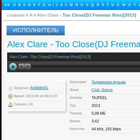
0-9
A
B
C
D
E
F
G
H
I
J
K
L
M
N
O
P
Q
R
S
T
U
V
W
X
Y
главная
»
A
»
Alex Clare
- Too Close(DJ Freeman Rmx)[2013]
ИСПОЛНИТЕЛЬ
Alex Clare - Too Close(DJ Freem
Alex Clare - Too Close(DJ Freeman Rmx)[2013]
Категория:
Таджикская музыка
Asliddin91
Загрузил:
Жанр:
Club, Dance
Время: 2013-09-16 08:51:07
Альбом:
TAJFEEL
Скачано: 20
Год:
2013
Размер:
5,08 МБ
Время:
3:42
Качество:
44 kHz, 192 kbps