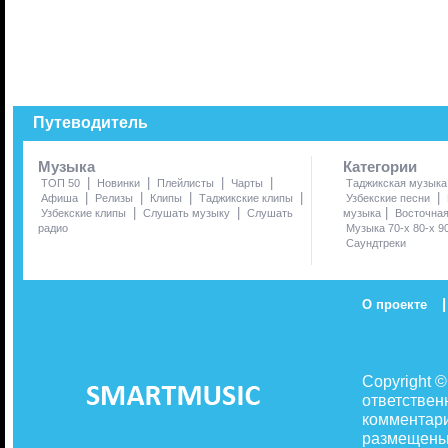
Путеводитель
Музыка
Категории
|
|
|
|
ТОП 50
Новинки
Плейлисты
Чарты
Таджикская музыка
|
|
|
|
|
Афиша
Релизы
Клипы
Таджикские клипы
Узбекские песни
|
|
|
Узбекские клипы
Слушать музыку
Слушать
музыка
Восточна
радио
Музыка 70-х 80-х 9
Саундтреки
|
О проекте
Copyright 
ответствен
комментари
размещены 