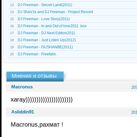
DJ Freeman - Secret Land(2011)
13
DJ ShaV1k and DJ Freeman - Project Record
14
DJ Freeman - Love Story(2011)
15
DJ Freeman - In and Out of love2011 .box
16
DJ Freeman - DJ Next Edition2011 .
17
DJ Freeman - Just Listen Up(2012)
18
DJ Freeman - DUSHANBE(2011)
19
DJ Freeman - Freefalin .
20
Мнения и отзывы
Macronus
20
xaray))))))))))))))))))))))
Asliddin91
201
Macronus,рахмат !