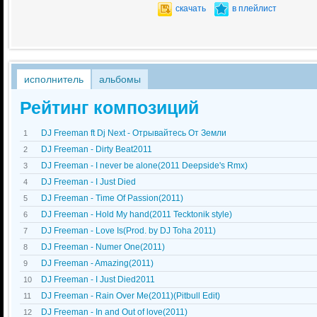
скачать
в плейлист
исполнитель
альбомы
Рейтинг композиций
DJ Freeman ft Dj Next - Отрывайтесь От Земли
1
DJ Freeman - Dirty Beat2011
2
DJ Freeman - I never be alone(2011 Deepside's Rmx)
3
DJ Freeman - I Just Died
4
DJ Freeman - Time Of Passion(2011)
5
DJ Freeman - Hold My hand(2011 Tecktonik style)
6
DJ Freeman - Love Is(Prod. by DJ Toha 2011)
7
DJ Freeman - Numer One(2011)
8
DJ Freeman - Amazing(2011)
9
DJ Freeman - I Just Died2011
10
DJ Freeman - Rain Over Me(2011)(Pitbull Edit)
11
DJ Freeman - In and Out of love(2011)
12