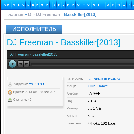
0-9
A
B
C
D
E
F
G
H
I
J
K
L
M
N
O
P
Q
R
S
T
U
V
W
X
Y
главная
»
D
»
DJ Freeman
- Basskiller[2013]
ИСПОЛНИТЕЛЬ
DJ Freeman - Basskiller[2013]
DJ Freeman - Basskiller[2013]
Категория:
Таджикская музыка
Asliddin91
Загрузил:
Жанр:
Club, Dance
Время: 2013-09-18 09:05:07
Альбом:
TAJFEEL
Скачано: 49
Год:
2013
Размер:
7,71 МБ
Время:
5:37
Качество:
44 kHz, 192 kbps