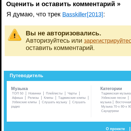
Оценить и оставить комментарий »
Я думаю, что трек
:
Basskiller[2013]
Вы не авторизовались.
Авторизуйтесь или
зарегистрируйте
оставить комментарий.
Путеводитель
Музыка
Категории
|
|
|
|
ТОП 50
Новинки
Плейлисты
Чарты
Таджикская музыка
|
|
|
|
|
Афиша
Релизы
Клипы
Таджикские клипы
Узбекские песни
|
|
|
Узбекские клипы
Слушать музыку
Слушать
музыка
Восточна
радио
Музыка 70-х 80-х 9
Саундтреки
|
О проекте