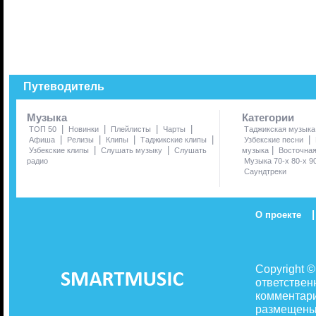
Путеводитель
Музыка
Категории
|
|
|
|
ТОП 50
Новинки
Плейлисты
Чарты
Таджикская музыка
|
|
|
|
|
Афиша
Релизы
Клипы
Таджикские клипы
Узбекские песни
|
|
|
Узбекские клипы
Слушать музыку
Слушать
музыка
Восточна
радио
Музыка 70-х 80-х 9
Саундтреки
|
О проекте
Copyright 
ответствен
комментари
размещены 