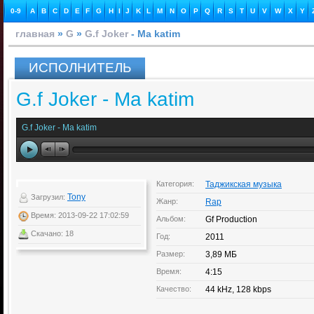
0-9
A
B
C
D
E
F
G
H
I
J
K
L
M
N
O
P
Q
R
S
T
U
V
W
X
Y
главная
»
G
»
G.f Joker
- Ma katim
ИСПОЛНИТЕЛЬ
G.f Joker - Ma katim
G.f Joker - Ma katim
Категория:
Таджикская музыка
Tony
Загрузил:
Жанр:
Rap
Время: 2013-09-22 17:02:59
Альбом:
Gf Production
Скачано: 18
Год:
2011
Размер:
3,89 МБ
Время:
4:15
Качество:
44 kHz, 128 kbps