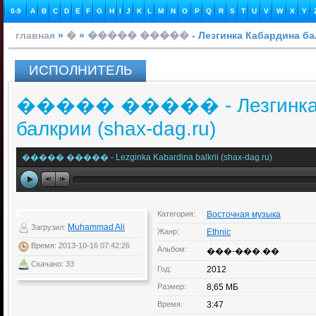
0-9
A
B
C
D
E
F
G
H
I
J
K
L
M
N
O
P
Q
R
S
T
U
V
W
X
Y
главная
»
�
»
����� �����
- Лезгинка Кабардина ба
ИСПОЛНИТЕЛЬ
����� ����� - Лезгинка 
балкрии (shax-dag.ru)
����� ����� - Lezginka Kabardina balkrii (shax-dag.ru)
Категория:
Восточная музыка
Muhammad Ali
Загрузил:
Жанр:
Ethnic
Время: 2013-10-16 07:42:26
Альбом:
���-���.��
Скачано: 33
Год:
2012
Размер:
8,65 МБ
Время:
3:47