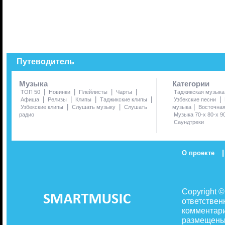
Путеводитель
Музыка
Категории
|
|
|
|
ТОП 50
Новинки
Плейлисты
Чарты
Таджикская музыка
|
|
|
|
|
Афиша
Релизы
Клипы
Таджикские клипы
Узбекские песни
|
|
|
Узбекские клипы
Слушать музыку
Слушать
музыка
Восточна
радио
Музыка 70-х 80-х 9
Саундтреки
|
О проекте
Copyright 
ответствен
комментари
размещены 