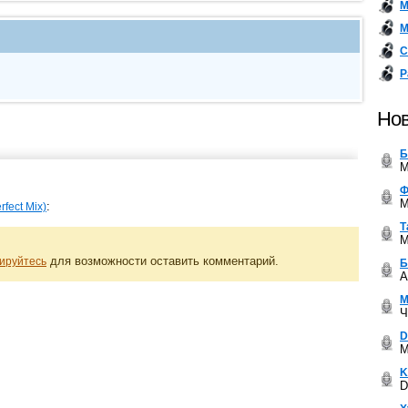
М
М
С
Р
Нов
Б
M
Ф
M
:
rfect Mix)
Т
M
для возможности оставить комментарий.
ируйтесь
Б
A
М
Ч
D
M
K
D