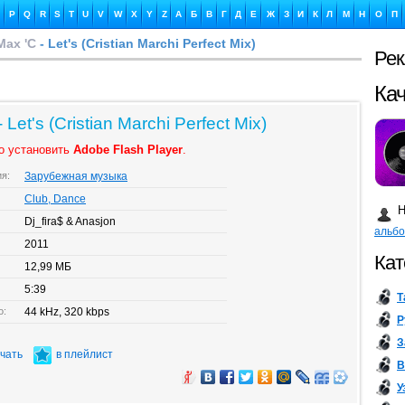
P
Q
R
S
T
U
V
W
X
Y
Z
А
Б
В
Г
Д
Е
Ж
З
И
К
Л
М
Н
О
П
 Max 'C
- Let's (Cristian Marchi Perfect Mix)
Ре
Ка
- Let's (Cristian Marchi Perfect Mix)
о установить
Adobe Flash Player
.
ия:
Зарубежная музыка
Бу
Club, Dance
Н
Dj_fira$ & Anasjon
альб
2011
Кат
12,99 МБ
5:39
Т
о:
44 kHz, 320 kbps
Р
З
ачать
в плейлист
В
У