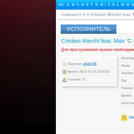
0-9
A
B
C
D
E
F
G
H
I
J
K
L
M
N
O
главная
»
C
»
Cristian Marchi feat.
ИСПОЛНИТЕЛЬ
Cristian Marchi feat. Max 'C 
Для прослушивания музыки необходим
Категор
anas-86
Загрузил:
Жанр:
Время: 2013-10-17 15:50:15
Альбом:
Скачано: 31
Год:
Размер:
Время:
Качеств
ск