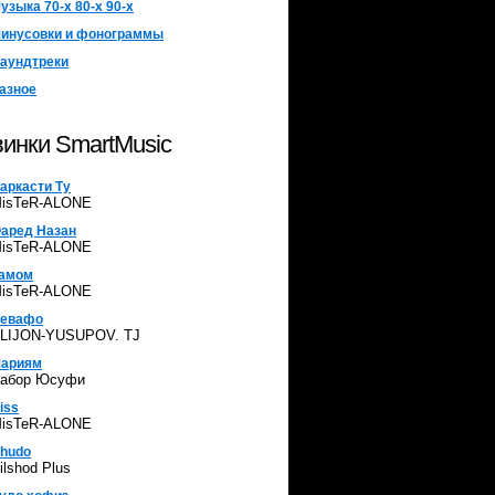
узыка 70-х 80-х 90-х
инусовки и фонограммы
аундтреки
азное
инки SmartMusic
аркасти Ту
isTeR-ALONE
аред Назан
isTeR-ALONE
амом
isTeR-ALONE
евафо
LIJON-YUSUPOV. TJ
ариям
абор Юсуфи
iss
isTeR-ALONE
hudo
ilshod Plus