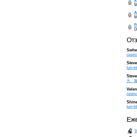
Х
M
А
M
F
D
Отз
Swhe
casino
Steve
[url=h
Steve
方。真棒。
Velen
casino
Shin
[url=ht
Еже
T