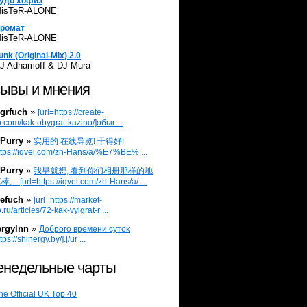
удо хофиз
isTeR-ALONE
ромат
isTeR-ALONE
unk (Original-Mix) 2.0
J Adhamoff & DJ Mura
ывы и мнения
grfuch
»
[url=https://create-
.com/kak-obygrat-kazino/]обыг ...
Purry
»
实用的 在线导览! 干得好!
ttps://iqvel.com/zh-Hans/a/%E7%BE% ...
Purry
»
我早就想, 看到你们相册那样的地
 [url=https://iqvel.com/zh-Hans/a/ ...
efuch
»
[url=https://market-
.ru/articles/72-kak-vyigrat-r ...
ergylnn
»
Доброго времени суток
tps://shinergy.by/].[/ur ...
недельные чарты
he Official UK Top 40