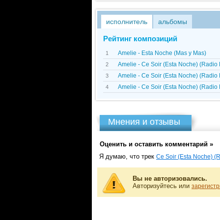
исполнитель
альбомы
Рейтинг композиций
Amelie - Esta Noche (Mas y Mas)
1
Amelie - Ce Soir (Esta Noche) (Radio 
2
Amelie - Ce Soir (Esta Noche) (Radio 
3
Amelie - Ce Soir (Esta Noche) (Radio 
4
Мнения и отзывы
Оценить и оставить комментарий »
Я думаю, что трек
Ce Soir (Esta Noche) (R
Вы не авторизовались.
Авторизуйтесь или
зарегистр