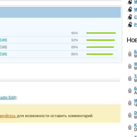
М
М
С
Р
95%
Нов
Edit)
92%
Edit)
89%
Б
Edit)
86%
M
Ф
M
Т
M
Б
A
:
adio Edit)
М
Ч
D
для возможности оставить комментарий.
ируйтесь
M
K
D