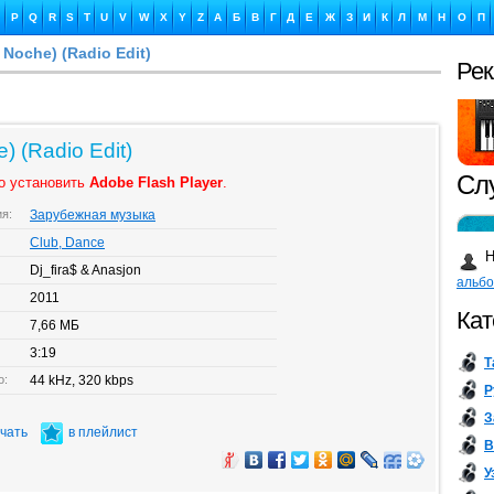
P
Q
R
S
T
U
V
W
X
Y
Z
А
Б
В
Г
Д
Е
Ж
З
И
К
Л
М
Н
О
П
a Noche) (Radio Edit)
Ре
Сл
) (Radio Edit)
о установить
Adobe Flash Player
.
ия:
Зарубежная музыка
Ка
Club, Dance
Н
Dj_fira$ & Anasjon
альб
2011
Кат
7,66 МБ
3:19
Т
Бу
о:
44 kHz, 320 kbps
Р
З
ачать
в плейлист
В
У