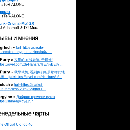
удо хофиз
isTeR-ALONE
ромат
isTeR-ALONE
unk (Original-Mix) 2.0
J Adhamoff & DJ Mura
ывы и мнения
grfuch
»
[url=https://create-
.com/kak-obygrat-kazino/]обыг ...
Purry
»
实用的 在线导览! 干得好!
ttps://iqvel.com/zh-Hans/a/%E7%BE% ...
Purry
»
我早就想, 看到你们相册那样的地
 [url=https://iqvel.com/zh-Hans/a/ ...
efuch
»
[url=https://market-
.ru/articles/72-kak-vyigrat-r ...
ergylnn
»
Доброго времени суток
tps://shinergy.by/].[/ur ...
недельные чарты
he Official UK Top 40