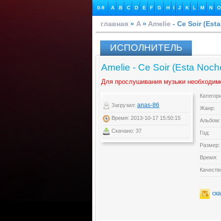
0-9
A
B
C
D
E
F
G
H
I
J
K
L
M
N
O
главная
»
A
»
Amelie
- Ce Soir (Est
ИСПОЛНИТЕЛЬ
Amelie - Ce Soir (Esta Noche
Для прослушивания музыки необходим
Категор
anas-86
Загрузил:
Жанр:
Время: 2013-10-17 15:50:15
Альбом:
Скачано: 37
Год:
Размер:
Время:
Качеств
ск