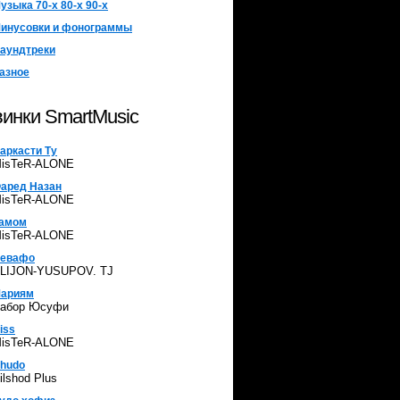
узыка 70-х 80-х 90-х
инусовки и фонограммы
аундтреки
азное
инки SmartMusic
аркасти Ту
isTeR-ALONE
аред Назан
isTeR-ALONE
амом
isTeR-ALONE
евафо
LIJON-YUSUPOV. TJ
ариям
абор Юсуфи
iss
isTeR-ALONE
hudo
ilshod Plus