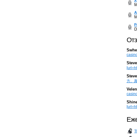
Х
M
А
M
F
D
Отз
Swhe
casino
Steve
[url=h
Steve
方。真棒。
Velen
casino
Shin
[url=ht
Еже
T