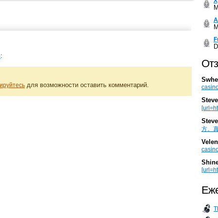
Х
M
А
M
F
D
:
)
Отз
Swhe
для возможности оставить комментарий.
ируйтесь
casino
Steve
[url=h
Steve
方。真棒。
Velen
casino
Shin
[url=ht
Еже
T