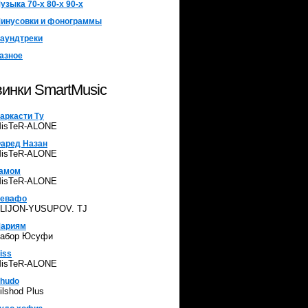
узыка 70-х 80-х 90-х
инусовки и фонограммы
аундтреки
азное
инки SmartMusic
аркасти Ту
isTeR-ALONE
аред Назан
isTeR-ALONE
амом
isTeR-ALONE
евафо
LIJON-YUSUPOV. TJ
ариям
абор Юсуфи
iss
isTeR-ALONE
hudo
ilshod Plus