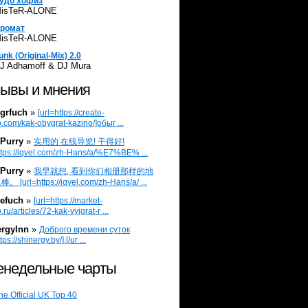
удо хофиз
isTeR-ALONE
ромат
isTeR-ALONE
unk (Original-Mix) 2.0
J Adhamoff & DJ Mura
ывы и мнения
grfuch
»
[url=https://create-
.com/kak-obygrat-kazino/]обыг ...
Purry
»
实用的 在线导览! 干得好!
ttps://iqvel.com/zh-Hans/a/%E7%BE% ...
Purry
»
我早就想, 看到你们相册那样的地
 [url=https://iqvel.com/zh-Hans/a/ ...
efuch
»
[url=https://market-
.ru/articles/72-kak-vyigrat-r ...
ergylnn
»
Доброго времени суток
tps://shinergy.by/].[/ur ...
недельные чарты
he Official UK Top 40