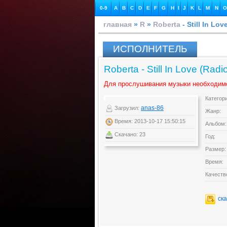
0-9
A
B
C
D
E
F
G
H
I
J
K
L
M
N
O
главная
»
R
»
Roberta
- Still In Lov
ИСПОЛНИТЕЛЬ
Roberta - Still In Love (Radio
Для прослушивания музыки необходим
Категор
anas-86
Загрузил:
Жанр:
Время: 2013-10-17 15:50:15
Альбом:
Скачано: 23
Год:
Размер:
Время:
Качеств
ск