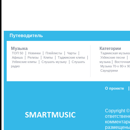
Путеводитель
Музыка
Категории
|
|
|
|
ТОП 50
Новинки
Плейлисты
Чарты
Таджикская музыка
|
|
|
|
|
Афиша
Релизы
Клипы
Таджикские клипы
Узбекские песни
|
|
|
Узбекские клипы
Слушать музыку
Слушать
музыка
Восточна
радио
Музыка 70-х 80-х 9
Саундтреки
|
О проекте
Copyright 
ответствен
комментари
размещены 