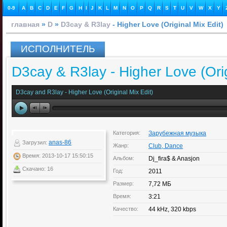
0-9
A
B
C
D
E
F
G
H
I
J
K
L
M
N
O
P
Q
R
S
T
U
V
W
X
Y
главная
»
D
»
D3cay & R3lay
- Higher Love (Original Mix Edit)
ИСПОЛНИТЕЛЬ
D3cay & R3lay - Higher Love (Orig
D3cay and R3lay - Higher Love (Original Mix Edit)
Категория:
Зарубежная музыка
anas-86
Загрузил:
Жанр:
Club, Dance
Время: 2013-10-17 15:50:15
Альбом:
Dj_fira$ & Anasjon
Скачано: 16
Год:
2011
Размер:
7,72 МБ
Время:
3:21
Качество:
44 kHz, 320 kbps