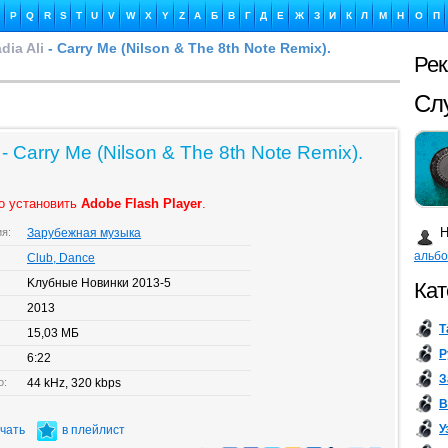
P
Q
R
S
T
U
V
W
X
Y
Z
А
Б
В
Г
Д
Е
Ж
З
И
К
Л
М
Н
О
П
dia Ali
- Carry Me (Nilson & The 8th Note Remix).
Ре
Сл
 - Carry Me (Nilson & The 8th Note Remix).
о установить
Adobe Flash Player
.
Ка
Н
ия:
Зарубежная музыка
альб
Club, Dance
Kлубные Новинки 2013-5
Кат
2013
Т
15,03 МБ
Бу
Р
6:22
З
о:
44 kHz, 320 kbps
В
У
ачать
в плейлист