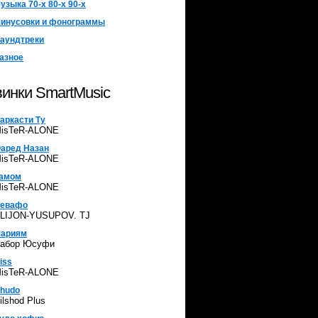
узыка 70-х 80-х 90-х
инусовки и фонограммы
аундтреки
азное
инки SmartMusic
аркасти Ту
isTeR-ALONE
аред Назан
isTeR-ALONE
амом
isTeR-ALONE
евафо
LIJON-YUSUPOV. TJ
ариям
абор Юсуфи
iss
isTeR-ALONE
hudo
ilshod Plus