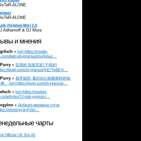
удо хофиз
isTeR-ALONE
ромат
isTeR-ALONE
unk (Original-Mix) 2.0
J Adhamoff & DJ Mura
ывы и мнения
grfuch
»
[url=https://create-
.com/kak-obygrat-kazino/]обыг ...
Purry
»
实用的 在线导览! 干得好!
ttps://iqvel.com/zh-Hans/a/%E7%BE% ...
Purry
»
我早就想, 看到你们相册那样的地
 [url=https://iqvel.com/zh-Hans/a/ ...
efuch
»
[url=https://market-
.ru/articles/72-kak-vyigrat-r ...
ergylnn
»
Доброго времени суток
tps://shinergy.by/].[/ur ...
недельные чарты
he Official UK Top 40