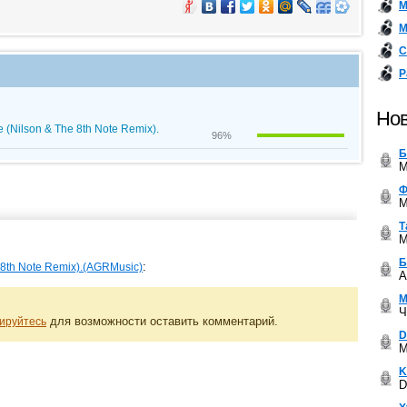
М
М
С
Р
Нов
e (Nilson & The 8th Note Remix).
96%
Б
M
Ф
M
Т
M
Б
:
 8th Note Remix).(AGRMusic)
A
М
Ч
для возможности оставить комментарий.
ируйтесь
D
M
K
D