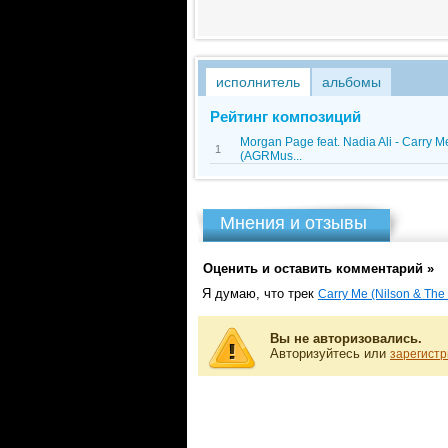
исполнитель
альбомы
Рейтинг композиций
Morgan Page feat. Nadia Ali - Carry M
1
(AGRMus...
Мнения и отзывы
Оценить и оставить комментарий »
Я думаю, что трек
Carry Me (Nilson & The
Вы не авторизовались.
Авторизуйтесь или
зарегистр