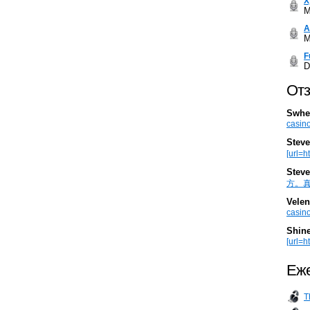
Х
M
А
M
F
D
Отз
Swhe
casino
Steve
[url=h
Steve
方。真棒。
Velen
casino
Shin
[url=ht
Еже
T