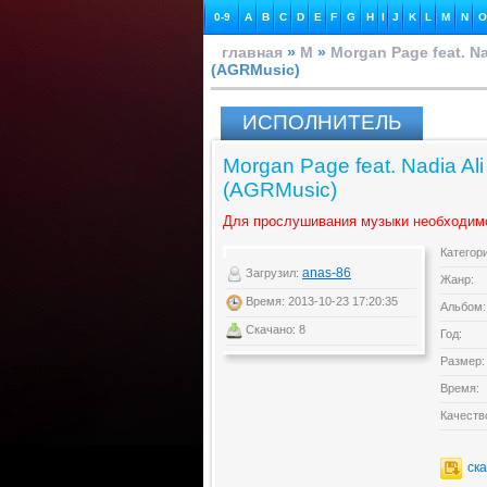
0-9
A
B
C
D
E
F
G
H
I
J
K
L
M
N
O
главная
»
M
»
Morgan Page feat. Na
(AGRMusic)
ИСПОЛНИТЕЛЬ
Morgan Page feat. Nadia Ali
(AGRMusic)
Для прослушивания музыки необходим
Категор
anas-86
Загрузил:
Жанр:
Время: 2013-10-23 17:20:35
Альбом:
Скачано: 8
Год:
Размер:
Время:
Качеств
ск