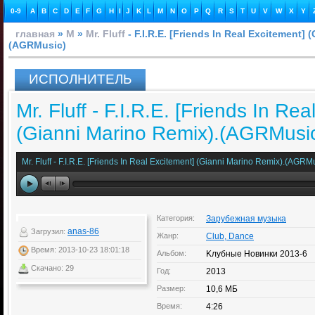
0-9
A
B
C
D
E
F
G
H
I
J
K
L
M
N
O
P
Q
R
S
T
U
V
W
X
Y
главная
»
M
»
Mr. Fluff
- F.I.R.E. [Friends In Real Excitement] 
(AGRMusic)
ИСПОЛНИТЕЛЬ
Mr. Fluff - F.I.R.E. [Friends In Re
(Gianni Marino Remix).(AGRMusi
Mr. Fluff - F.I.R.E. [Friends In Real Excitement] (Gianni Marino Remix).(AGRM
Категория:
Зарубежная музыка
anas-86
Загрузил:
Жанр:
Club, Dance
Время: 2013-10-23 18:01:18
Альбом:
Kлубные Новинки 2013-6
Скачано: 29
Год:
2013
Размер:
10,6 МБ
Время:
4:26