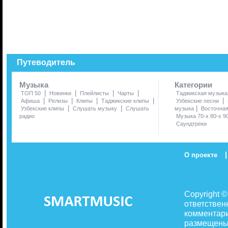
Путеводитель
Музыка
Категории
|
|
|
|
ТОП 50
Новинки
Плейлисты
Чарты
Таджикская музыка
|
|
|
|
|
Афиша
Релизы
Клипы
Таджикские клипы
Узбекские песни
|
|
|
Узбекские клипы
Слушать музыку
Слушать
музыка
Восточна
радио
Музыка 70-х 80-х 9
Саундтреки
|
О проекте
Copyright 
ответствен
комментари
размещены 