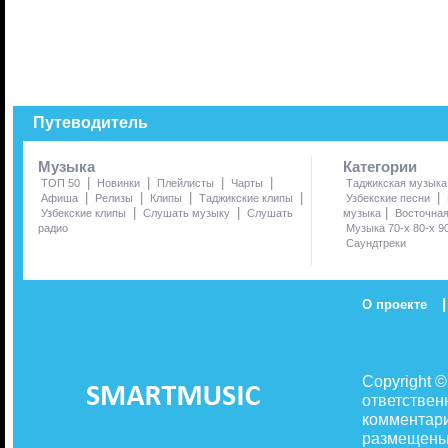
Путеводитель
Музыка
Категории
|
|
|
|
ТОП 50
Новинки
Плейлисты
Чарты
Таджикская музыка
|
|
|
|
|
Афиша
Релизы
Клипы
Таджикские клипы
Узбекские песни
|
|
|
Узбекские клипы
Слушать музыку
Слушать
музыка
Восточна
радио
Музыка 70-х 80-х 9
Саундтреки
|
О проекте
Copyright 
ответствен
комментари
размещены 