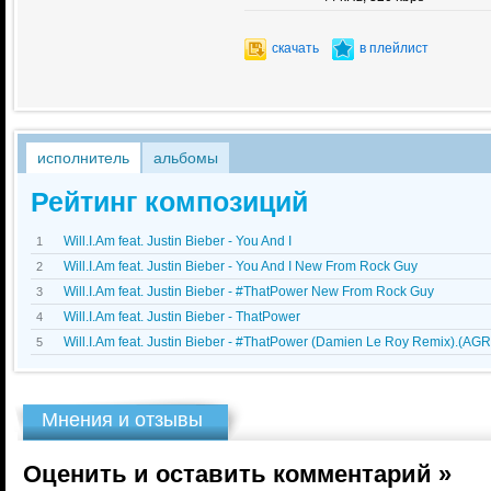
скачать
в плейлист
исполнитель
альбомы
Рейтинг композиций
Will.I.Am feat. Justin Bieber - You And I
1
Will.I.Am feat. Justin Bieber - You And I New From Rock Guy
2
Will.I.Am feat. Justin Bieber - #ThatPower New From Rock Guy
3
Will.I.Am feat. Justin Bieber - ThatPower
4
Will.I.Am feat. Justin Bieber - #ThatPower (Damien Le Roy Remix).(AG
5
Мнения и отзывы
Оценить и оставить комментарий »