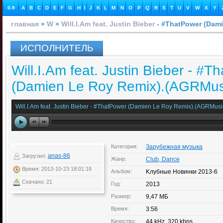
0-9
A
B
C
D
E
F
G
H
I
J
K
L
M
N
O
P
Q
R
S
T
U
V
W
X
Y
главная
»
W
»
Will.I.Am feat. Justin Bieber
- #ThatPower (Dam
ИСПОЛНИТЕЛЬ
Will.I.Am feat. Justin Bieber - #T
(Damien Le Roy Remix).(AGRMus
Will.I.Am feat. Justin Bieber - #ThatPower (Damien Le Roy Remix).(AGRMusi
Категория:
Зарубежная музыка
anas-86
Загрузил:
Жанр:
Club, Dance
Время: 2013-10-23 18:01:18
Альбом:
Kлубные Новинки 2013-6
Скачано: 21
Год:
2013
Размер:
9,47 МБ
Время:
3:56
Качество:
44 kHz, 320 kbps