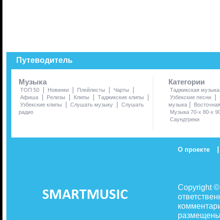
Путеводитель
Музыка
Категории
|
|
|
|
ТОП 50
Новинки
Плейлисты
Чарты
Таджикская музыка
|
|
|
|
|
Афиша
Релизы
Клипы
Таджикские клипы
Узбекские песни
|
|
|
Узбекские клипы
Слушать музыку
Слушать
музыка
Восточна
радио
Музыка 70-х 80-х 9
Саундтреки
|
О проекте
Copyright 
ответствен
комментари
размещены 