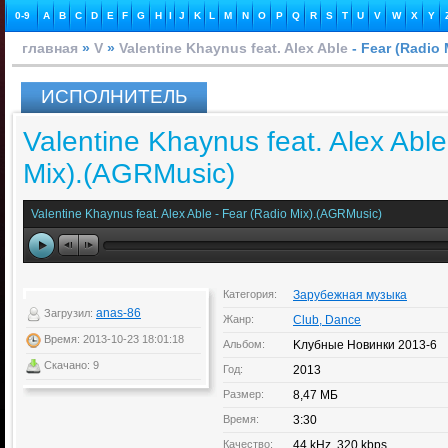
0-9
A
B
C
D
E
F
G
H
I
J
K
L
M
N
O
P
Q
R
S
T
U
V
W
X
Y
главная
»
V
»
Valentine Khaynus feat. Alex Able
- Fear (Radio
ИСПОЛНИТЕЛЬ
Valentine Khaynus feat. Alex Able
Mix).(AGRMusic)
Valentine Khaynus feat. Alex Able - Fear (Radio Mix).(AGRMusic)
Категория:
Зарубежная музыка
anas-86
Загрузил:
Жанр:
Club, Dance
Время: 2013-10-23 18:01:18
Альбом:
Kлубные Новинки 2013-6
Скачано: 9
Год:
2013
Размер:
8,47 МБ
Время:
3:30
Качество:
44 kHz, 320 kbps