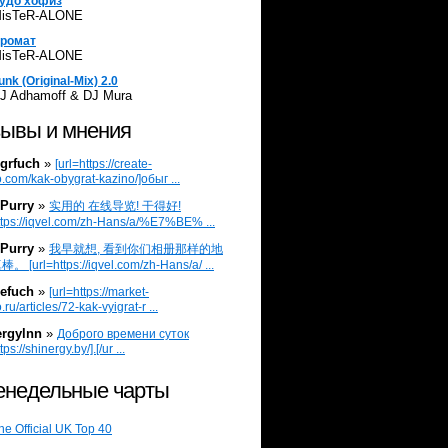
удо хофиз
isTeR-ALONE
ромат
isTeR-ALONE
unk (Original-Mix) 2.0
J Adhamoff & DJ Mura
ывы и мнения
grfuch
»
[url=https://create-
.com/kak-obygrat-kazino/]обыг ...
Purry
»
实用的 在线导览! 干得好!
ttps://iqvel.com/zh-Hans/a/%E7%BE% ...
Purry
»
我早就想, 看到你们相册那样的地
 [url=https://iqvel.com/zh-Hans/a/ ...
efuch
»
[url=https://market-
.ru/articles/72-kak-vyigrat-r ...
ergylnn
»
Доброго времени суток
tps://shinergy.by/].[/ur ...
недельные чарты
he Official UK Top 40