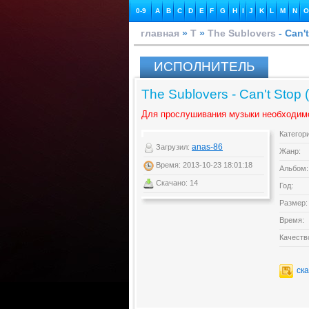
0-9
A
B
C
D
E
F
G
H
I
J
K
L
M
N
O
главная
»
T
»
The Sublovers
- Can'
ИСПОЛНИТЕЛЬ
The Sublovers - Can't Stop 
Для прослушивания музыки необходим
Категор
anas-86
Загрузил:
Жанр:
Время: 2013-10-23 18:01:18
Альбом:
Скачано: 14
Год:
Размер:
Время:
Качеств
ск