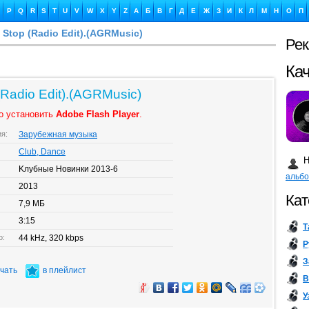
P
Q
R
S
T
U
V
W
X
Y
Z
А
Б
В
Г
Д
Е
Ж
З
И
К
Л
М
Н
О
П
t Stop (Radio Edit).(AGRMusic)
Ре
Ка
(Radio Edit).(AGRMusic)
о установить
Adobe Flash Player
.
ия:
Зарубежная музыка
Бу
Club, Dance
Н
Kлубные Новинки 2013-6
альб
2013
Кат
7,9 МБ
3:15
Т
о:
44 kHz, 320 kbps
Р
З
ачать
в плейлист
В
У