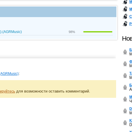
М
М
С
Р
it).(AGRMusic)
98%
Нов
Б
M
Ф
M
Т
:
).(AGRMusic)
M
Б
A
для возможности оставить комментарий.
ируйтесь
М
Ч
D
M
K
D