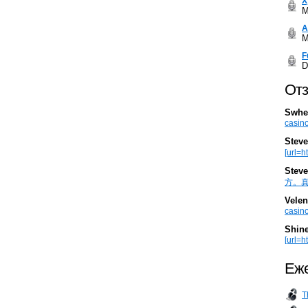
Х
M
А
M
F
D
Отз
Swhe
casino
Steve
[url=h
Steve
方。真棒。
Velen
casino
Shin
[url=ht
Еже
T