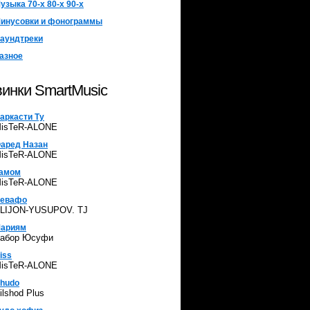
узыка 70-х 80-х 90-х
инусовки и фонограммы
аундтреки
азное
инки SmartMusic
аркасти Ту
isTeR-ALONE
аред Назан
isTeR-ALONE
амом
isTeR-ALONE
евафо
LIJON-YUSUPOV. TJ
ариям
абор Юсуфи
iss
isTeR-ALONE
hudo
ilshod Plus