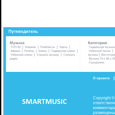
Путеводитель
Музыка
Категории
|
|
|
|
ТОП 50
Новинки
Плейлисты
Чарты
Таджикская музыка
|
|
|
|
|
Афиша
Релизы
Клипы
Таджикские клипы
Узбекские песни
|
|
|
Узбекские клипы
Слушать музыку
Слушать
музыка
Восточна
радио
Музыка 70-х 80-х 9
Саундтреки
|
О проекте
Copyright 
ответствен
комментари
размещены 