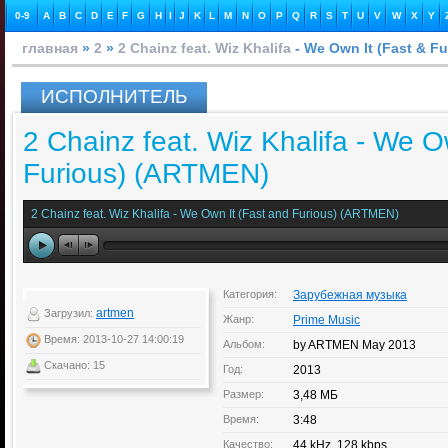
0-9
A
B
C
D
E
F
G
H
I
J
K
L
M
N
O
P
Q
R
S
T
U
V
W
X
Y
главная
»
2
»
2 Chainz feat. Wiz Khalifa
- We Own It (Fast & F
ИСПОЛНИТЕЛЬ
2 Chainz feat. Wiz Khalifa - We O
Furious) (ARTMEN)
2 Chainz feat. Wiz Khalifa - We Own It (Fast and Furious) (ARTMEN)
Категория:
Зарубежная музыка
artmen
Загрузил:
Жанр:
Prime Music
Время: 2013-10-27 14:00:19
Альбом:
by ARTMEN May 2013
Скачано: 15
Год:
2013
Размер:
3,48 МБ
Время:
3:48
Качество:
44 kHz, 128 kbps