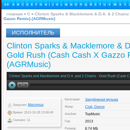
0-9
A
B
C
D
E
F
G
H
I
J
K
L
M
N
O
P
Q
R
S
T
U
V
W
X
Y
главная
»
C
»
Clinton Sparks & Macklemore & D.A. & 2 Chainz
Gazzo Remix).(AGRMusic)
ИСПОЛНИТЕЛЬ
Clinton Sparks & Macklemore & D
Gold Rush (Cash Cash X Gazzo 
(AGRMusic)
Clinton Sparks and Macklemore and D.A. and 2 Chainz - Gold Rush (Cash
Категория:
Зарубежная музыка
Macronus
Загрузил:
Жанр:
Club, Dance
Время: 2013-10-28 13:06:40
Альбом:
TopMusic
Скачано: 11
Год:
2013
Размер:
8,74 МБ