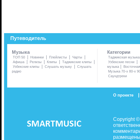
Путеводитель
Музыка
Категории
|
|
|
|
ТОП 50
Новинки
Плейлисты
Чарты
Таджикская музыка
|
|
|
|
|
Афиша
Релизы
Клипы
Таджикские клипы
Узбекские песни
|
|
|
Узбекские клипы
Слушать музыку
Слушать
музыка
Восточна
радио
Музыка 70-х 80-х 9
Саундтреки
|
О проекте
Copyright 
ответствен
комментари
размещены 