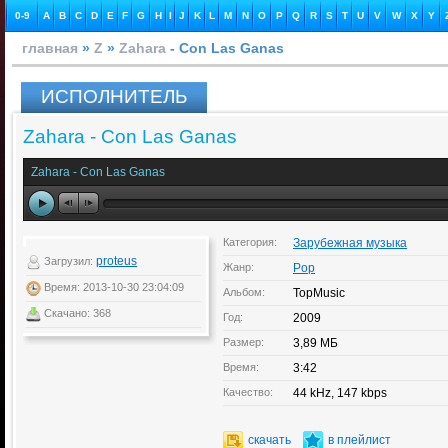
0-9
A
B
C
D
E
F
G
H
I
J
K
L
M
N
O
P
Q
R
S
T
U
V
W
X
Y
главная
»
Z
»
Zahara
- Con Las Ganas
ИСПОЛНИТЕЛЬ
Zahara - Con Las Ganas
Zahara - Con Las Ganas
Категория:
Зарубежная музыка
proteus
Загрузил:
Жанр:
Pop
Время: 2013-10-30 23:04:09
Альбом:
TopMusic
Скачано: 368
Год:
2009
Размер:
3,89 МБ
Время:
3:42
Качество:
44 kHz, 147 kbps
скачать
в плейлист