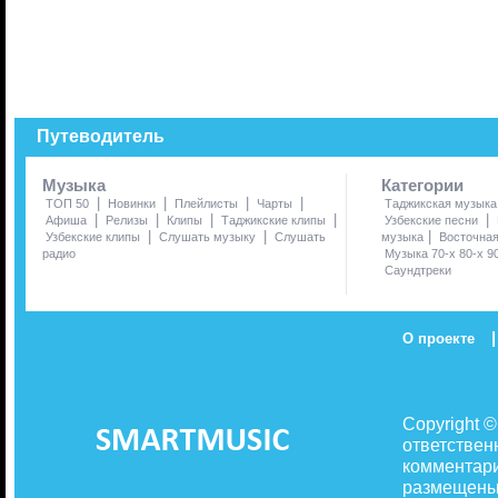
Путеводитель
Музыка
Категории
|
|
|
|
ТОП 50
Новинки
Плейлисты
Чарты
Таджикская музыка
|
|
|
|
|
Афиша
Релизы
Клипы
Таджикские клипы
Узбекские песни
|
|
|
Узбекские клипы
Слушать музыку
Слушать
музыка
Восточна
радио
Музыка 70-х 80-х 9
Саундтреки
|
О проекте
Copyright 
ответствен
комментари
размещены 