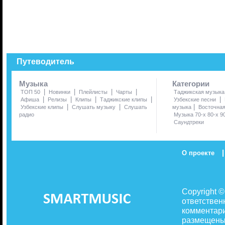
Путеводитель
Музыка
Категории
|
|
|
|
ТОП 50
Новинки
Плейлисты
Чарты
Таджикская музыка
|
|
|
|
|
Афиша
Релизы
Клипы
Таджикские клипы
Узбекские песни
|
|
|
Узбекские клипы
Слушать музыку
Слушать
музыка
Восточна
радио
Музыка 70-х 80-х 9
Саундтреки
|
О проекте
Copyright 
ответствен
комментари
размещены 