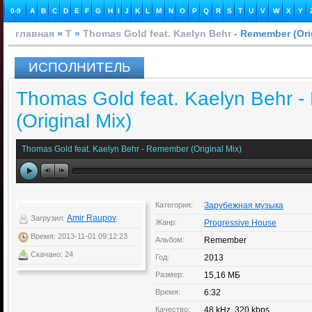
0-9
A
B
C
D
E
F
G
H
I
J
K
L
M
N
O
P
Q
R
S
T
U
V
W
X
Y
главная
»
T
»
Thomas Gold feat. Kaelyn Behr
- Remember (Orig
ИСПОЛНИТЕЛЬ
Thomas Gold feat. Kaelyn Behr 
(Original Mix)
Thomas Gold feat. Kaelyn Behr - Remember (Original Mix)
Категория:
Зарубежная музыка
Amir Raupov
Загрузил:
Жанр:
Progressive House
Время: 2013-11-01 09:12:23
Альбом:
Remember
Скачано: 24
Год:
2013
Размер:
15,16 МБ
Время:
6:32
Качество:
48 kHz, 320 kbps