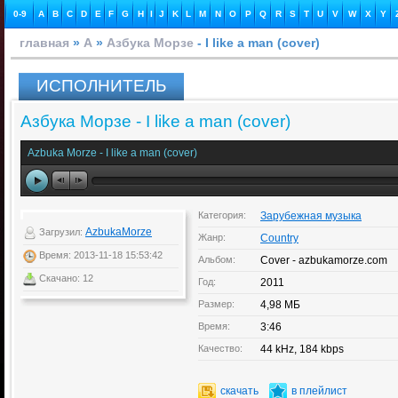
0-9
A
B
C
D
E
F
G
H
I
J
K
L
M
N
O
P
Q
R
S
T
U
V
W
X
Y
главная
»
А
»
Азбука Морзе
- I like a man (cover)
ИСПОЛНИТЕЛЬ
Азбука Морзе - I like a man (cover)
Azbuka Morze - I like a man (cover)
Категория:
Зарубежная музыка
AzbukaMorze
Загрузил:
Жанр:
Country
Время: 2013-11-18 15:53:42
Альбом:
Cover - azbukamorze.com
Скачано: 12
Год:
2011
Размер:
4,98 МБ
Время:
3:46
Качество:
44 kHz, 184 kbps
скачать
в плейлист