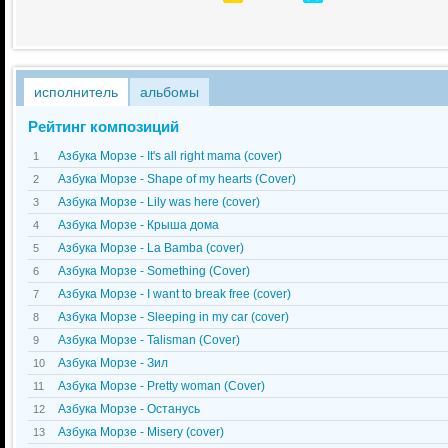
исполнитель
альбомы
Рейтинг композиций
Азбука Морзе - It's all right mama (cover)
1
Азбука Морзе - Shape of my hearts (Cover)
2
Азбука Морзе - Lily was here (cover)
3
Азбука Морзе - Крыша дома
4
Азбука Морзе - La Bamba (cover)
5
Азбука Морзе - Something (Cover)
6
Азбука Морзе - I want to break free (cover)
7
Азбука Морзе - Sleeping in my car (cover)
8
Азбука Морзе - Talisman (Cover)
9
Азбука Морзе - Зил
10
Азбука Морзе - Pretty woman (Cover)
11
Азбука Морзе - Останусь
12
Азбука Морзе - Misery (cover)
13