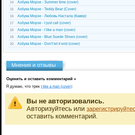
Азбука Морзе - Summer time (cover)
14
Азбука Морзе - Teddy Bear (Cover)
15
Азбука Морзе - Любовь Настала (Кавер)
16
Азбука Морзе - I just call (cover)
17
Азбука Морзе - I like a man (cover)
18
Азбука Морзе - Blue Suede Shoes (cover)
19
Азбука Морзе - Don't let it end (cover)
20
Мнения и отзывы
Оценить и оставить комментарий »
Я думаю, что трек
:
I like a man (cover)
Вы не авторизовались.
Авторизуйтесь или
зарегистрируйте
оставить комментарий.