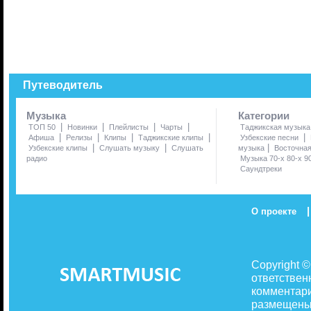
Путеводитель
Музыка
Категории
|
|
|
|
ТОП 50
Новинки
Плейлисты
Чарты
Таджикская музыка
|
|
|
|
|
Афиша
Релизы
Клипы
Таджикские клипы
Узбекские песни
|
|
|
Узбекские клипы
Слушать музыку
Слушать
музыка
Восточна
радио
Музыка 70-х 80-х 9
Саундтреки
|
О проекте
Copyright 
ответствен
комментари
размещены 