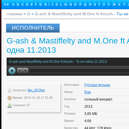
0-9
A
B
C
D
E
F
G
H
I
J
K
L
M
N
O
P
Q
R
S
T
U
V
W
X
Y
главная
»
G
»
G-ash & Mastiffelty and M.One ft Anush
- Ты не
ИСПОЛНИТЕЛЬ
G-ash & Mastiffelty and M.One ft
одна 11.2013
G-ash and Mastiffelty and M.One ft Anush - Ty ne odna 11.2013
Категория:
Русская музыка
fan_M.One
Загрузил:
Жанр:
Rap
Время: 2013-11-18 17:31:05
Альбом:
сольный концерт
Скачано: 67
Год:
2013
Размер:
3,85 МБ
Время:
4:06
Качество:
44 kHz, 128 kbps