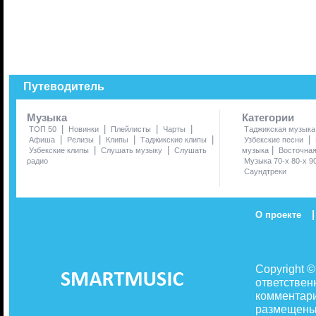
Путеводитель
Музыка
Категории
|
|
|
|
ТОП 50
Новинки
Плейлисты
Чарты
Таджикская музыка
|
|
|
|
|
Афиша
Релизы
Клипы
Таджикские клипы
Узбекские песни
|
|
|
Узбекские клипы
Слушать музыку
Слушать
музыка
Восточна
радио
Музыка 70-х 80-х 9
Саундтреки
|
О проекте
Copyright 
ответствен
комментари
размещены 