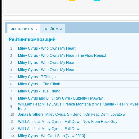
исполнитель
альбомы
Рейтинг композиций
Miley Cyrus - Who Owns My Heart
1
Miley Cyrus - Who Owns My Heart (The Alias Remix)
2
Miley Cyrus - Who Owns My Heart
3
Miley Cyrus - Who Owns My Heart
4
Miley Cyrus - 7 Things
5
Miley Cyrus . - The Climb .
6
Miley Cyrus - True Friend
7
Miley Cyrus and Billy Ray Cyru - Butterfly Fly Away .
8
Will.i.am Feat Miley Cyrus, French Montana & Wiz Khalifa - Feelin' Myself
9
Edit)
Jonas Brothers, Miley Cyrus, S - Send It On Feat. Demi Lovato w
10
Will.I.Am feat. Miley Cyrus - Fall Down New From Rock Guy
11
Will.I.Am feat. Miley Cyrus - Fall Down
12
Miley Cyrus - We Can't Stop [New 2013]
13