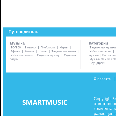
Путеводитель
Музыка
Категории
|
|
|
|
ТОП 50
Новинки
Плейлисты
Чарты
Таджикская музыка
|
|
|
|
|
Афиша
Релизы
Клипы
Таджикские клипы
Узбекские песни
|
|
|
Узбекские клипы
Слушать музыку
Слушать
музыка
Восточна
радио
Музыка 70-х 80-х 9
Саундтреки
|
О проекте
Copyright 
ответствен
комментари
размещены 