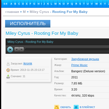
0-9
A
B
C
D
E
F
G
H
I
J
K
L
M
N
O
P
Q
R
S
T
U
V
W
X
Y
главная
»
M
»
Miley Cyrus
- Rooting For My Baby
ИСПОЛНИТЕЛЬ
Miley Cyrus - Rooting For My Baby
Miley Cyrus - Rooting For My Baby
Категория:
Зарубежная музыка
ikromk
Загрузил:
Жанр:
Prime Music
Время: 2013-11-25 23:13:17
Альбом:
Bangerz (Deluxe version)
Скачано: 11
Год:
2011
Размер:
7,65 МБ
Время:
3:20
Качество:
44 kHz, 320 kbps
скачать
в плейлист