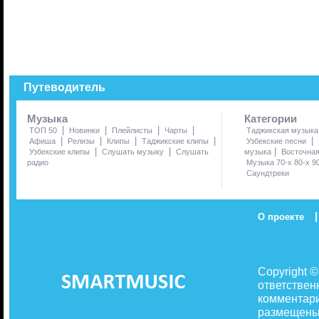
Путеводитель
Музыка
Категории
|
|
|
|
ТОП 50
Новинки
Плейлисты
Чарты
Таджикская музыка
|
|
|
|
|
Афиша
Релизы
Клипы
Таджикские клипы
Узбекские песни
|
|
|
Узбекские клипы
Слушать музыку
Слушать
музыка
Восточна
радио
Музыка 70-х 80-х 9
Саундтреки
|
О проекте
Copyright 
ответствен
комментари
размещены 