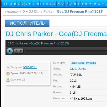
0-9
A
B
C
D
E
F
G
H
I
J
K
L
M
N
O
P
Q
R
S
T
U
V
W
X
Y
главная
»
D
»
DJ Chris Parker
- Goa(DJ Freeman Rmx)[2013]
ИСПОЛНИТЕЛЬ
DJ Chris Parker - Goa(DJ Freem
DJ Chris Parker - Goa(DJ Freeman Rmx)[2013]
Категория:
Таджикская музыка
Asliddin91
Загрузил:
Жанр:
Club, Dance
Время: 2013-11-27 09:11:54
Альбом:
TAJFEEL
Скачано: 22
Год:
2013
Размер:
4,54 МБ
Время:
3:18
Качество:
44 kHz, 192 kbps