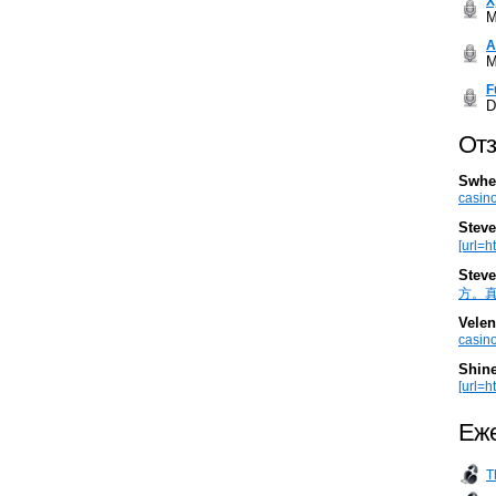
Х
M
А
M
F
D
Отз
Swhe
casino
Steve
[url=h
Steve
方。真棒。
Velen
casino
Shin
[url=ht
Еже
T