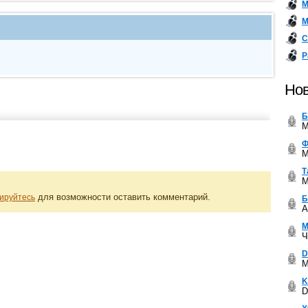
М
М
С
Р
Нов
Б
M
Ф
M
Т
M
для возможности оставить комментарий.
ируйтесь
Б
A
М
Ч
D
M
K
D