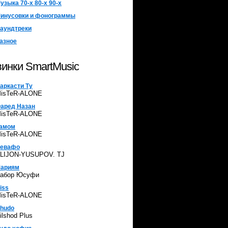
узыка 70-х 80-х 90-х
инусовки и фонограммы
аундтреки
азное
инки SmartMusic
аркасти Ту
isTeR-ALONE
аред Назан
isTeR-ALONE
амом
isTeR-ALONE
евафо
LIJON-YUSUPOV. TJ
ариям
абор Юсуфи
iss
isTeR-ALONE
hudo
ilshod Plus