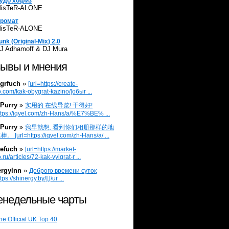
удо хофиз
isTeR-ALONE
ромат
isTeR-ALONE
unk (Original-Mix) 2.0
J Adhamoff & DJ Mura
ывы и мнения
grfuch
»
[url=https://create-
.com/kak-obygrat-kazino/]обыг ...
Purry
»
实用的 在线导览! 干得好!
ttps://iqvel.com/zh-Hans/a/%E7%BE% ...
Purry
»
我早就想, 看到你们相册那样的地
 [url=https://iqvel.com/zh-Hans/a/ ...
efuch
»
[url=https://market-
.ru/articles/72-kak-vyigrat-r ...
ergylnn
»
Доброго времени суток
tps://shinergy.by/].[/ur ...
недельные чарты
he Official UK Top 40