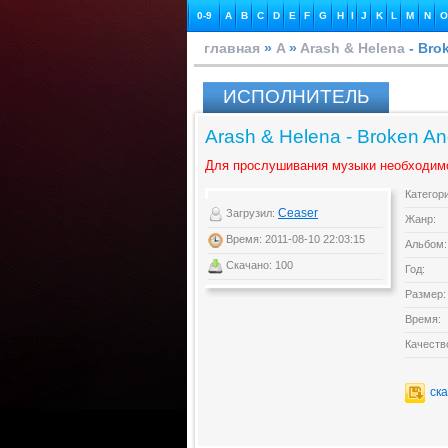
0-9
A
B
C
D
E
F
G
H
I
J
K
L
M
N
O
главная
»
A
»
Arash & Helena
- Bro
ИСПОЛНИТЕЛЬ
Arash & Helena - Broken An
Для прослушивания музыки необходим
Категор
Ceaser
Загрузил:
Жанр:
Время: 2011-08-10 22:03:15
Альбом:
Скачано: 100
Год:
Размер:
Время:
Качеств
ск