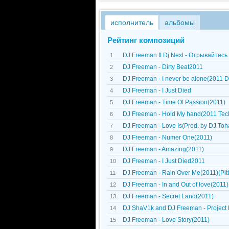
исполнитель
альбомы
Рейтинг композиций
DJ Freeman ft Dj Next - Отрывайтес
1
DJ Freeman - Dirty Beat2011
2
DJ Freeman - I never be alone(2011 
3
DJ Freeman - I Just Died
4
DJ Freeman - Time Of Passion(2011)
5
DJ Freeman - Hold My hand(2011 Teckt
6
DJ Freeman - Love Is(Prod. by DJ Toh
7
DJ Freeman - Numer One(2011)
8
DJ Freeman - Amazing(2011)
9
DJ Freeman - I Just Died2011
10
DJ Freeman - Rain Over Me(2011)(Pitb
11
DJ Freeman - In and Out of love(2011)
12
DJ Freeman - Secret Land(2011)
13
DJ ShaV1k and DJ Freeman - Project
14
DJ Freeman - Love Story(2011)
15