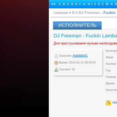
0-9
A
B
C
D
E
F
G
H
I
J
K
L
M
N
O
главная
»
D
»
DJ Freeman
- Fuckin
ИСПОЛНИТЕЛЬ
DJ Freeman - Fuckin Lamb
Для прослушивания музыки необходим
Категор
Asliddin91
Загрузил:
Жанр:
Время: 2014-01-31 08:40:34
Альбом:
Скачано: 20
Год:
Размер:
Время:
Качеств
ск