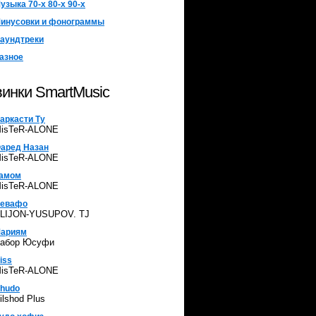
узыка 70-х 80-х 90-х
инусовки и фонограммы
аундтреки
азное
инки SmartMusic
аркасти Ту
isTeR-ALONE
аред Назан
isTeR-ALONE
амом
isTeR-ALONE
евафо
LIJON-YUSUPOV. TJ
ариям
абор Юсуфи
iss
isTeR-ALONE
hudo
ilshod Plus