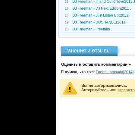
DJ Freeman - In and Out of love2011 
16
DJ Freeman - DJ Next Edition2011 .
17
DJ Freeman - Just Listen Up(2012)
18
DJ Freeman - DUSHANBE(2011)
19
DJ Freeman - Freefalin .
20
Мнения и отзывы
Оценить и оставить комментарий »
Я думаю, что трек
:
Fuckin Lambada[2014]
Вы не авторизовались.
Авторизуйтесь или
зарегистр