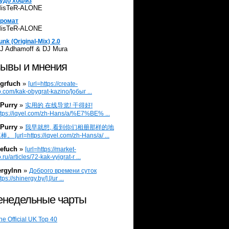
удо хофиз
isTeR-ALONE
ромат
isTeR-ALONE
unk (Original-Mix) 2.0
J Adhamoff & DJ Mura
ывы и мнения
grfuch
»
[url=https://create-
.com/kak-obygrat-kazino/]обыг ...
Purry
»
实用的 在线导览! 干得好!
ttps://iqvel.com/zh-Hans/a/%E7%BE% ...
Purry
»
我早就想, 看到你们相册那样的地
 [url=https://iqvel.com/zh-Hans/a/ ...
efuch
»
[url=https://market-
.ru/articles/72-kak-vyigrat-r ...
ergylnn
»
Доброго времени суток
tps://shinergy.by/].[/ur ...
недельные чарты
he Official UK Top 40