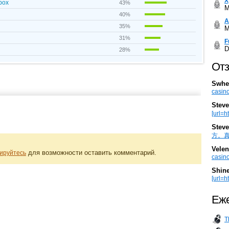
Х
.box
43%
M
40%
А
35%
M
31%
F
D
28%
Отз
Swhe
casino
Steve
[url=h
Steve
方。真棒。
Velen
для возможности оставить комментарий.
ируйтесь
casino
Shin
[url=ht
Еже
T