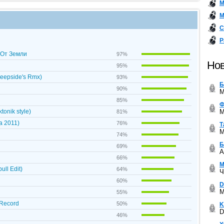
М
М
С
Р
ь От Земли
97%
Нов
95%
Deepside's Rmx)
93%
Б
90%
M
85%
Ф
M
onik style)
81%
a 2011)
76%
Т
M
74%
Б
69%
A
66%
М
ull Edit)
64%
Ч
60%
D
M
55%
 Record
50%
K
D
46%