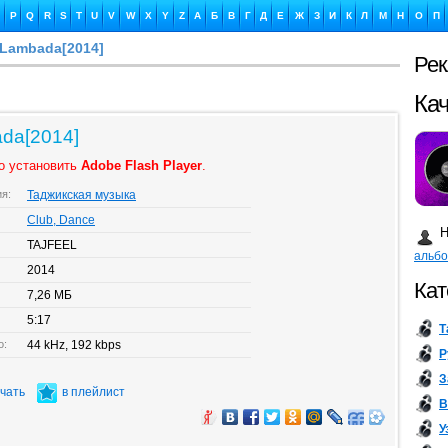
P
Q
R
S
T
U
V
W
X
Y
Z
А
Б
В
Г
Д
Е
Ж
З
И
К
Л
М
Н
О
П
 Lambada[2014]
Ре
Ка
ada[2014]
о установить
Adobe Flash Player
.
ия:
Таджикская музыка
Бу
Club, Dance
Н
TAJFEEL
альб
2014
Кат
7,26 МБ
5:17
Т
о:
44 kHz, 192 kbps
Р
З
ачать
в плейлист
В
У