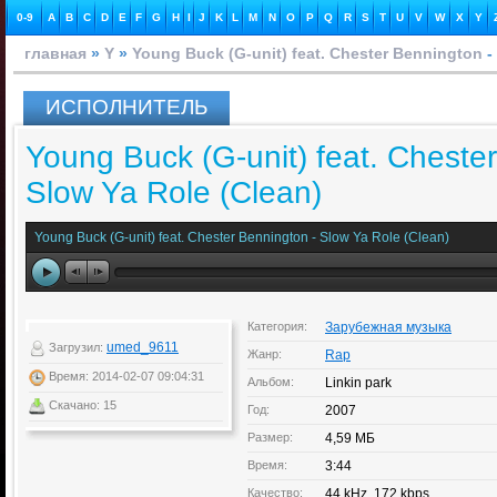
0-9
A
B
C
D
E
F
G
H
I
J
K
L
M
N
O
P
Q
R
S
T
U
V
W
X
Y
главная
»
Y
»
Young Buck (G-unit) feat. Chester Bennington
-
ИСПОЛНИТЕЛЬ
Young Buck (G-unit) feat. Cheste
Slow Ya Role (Clean)
Young Buck (G-unit) feat. Chester Bennington - Slow Ya Role (Clean)
Категория:
Зарубежная музыка
umed_9611
Загрузил:
Жанр:
Rap
Время: 2014-02-07 09:04:31
Альбом:
Linkin park
Скачано: 15
Год:
2007
Размер:
4,59 МБ
Время:
3:44
Качество:
44 kHz, 172 kbps