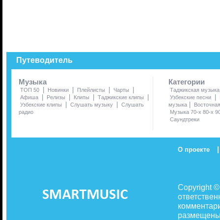
Путеводитель
Музыка
Категории
|
|
|
|
ТОП 50
Новинки
Плейлисты
Чарты
Таджикская музыка
|
|
|
|
|
Афиша
Релизы
Клипы
Таджикские клипы
Узбекские песни
|
|
|
Узбекские клипы
Слушать музыку
Слушать
музыка
Восточна
радио
Музыка 70-х 80-х 9
Саундтреки
|
О проекте
Copyright 
ответствен
комментари
размещены 