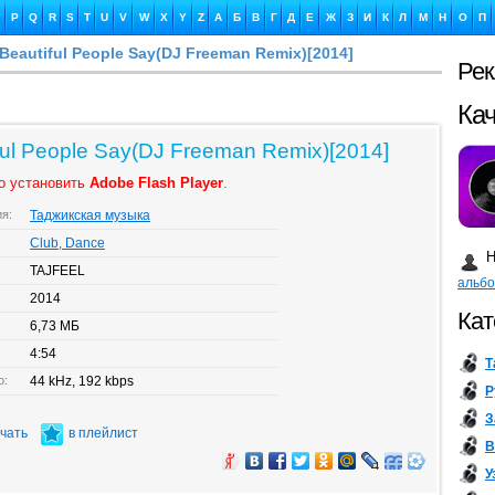
P
Q
R
S
T
U
V
W
X
Y
Z
А
Б
В
Г
Д
Е
Ж
З
И
К
Л
М
Н
О
П
 Beautiful People Say(DJ Freeman Remix)[2014]
Ре
Ка
tiful People Say(DJ Freeman Remix)[2014]
о установить
Adobe Flash Player
.
ия:
Таджикская музыка
Бу
Club, Dance
Н
TAJFEEL
альб
2014
Кат
6,73 МБ
4:54
Т
о:
44 kHz, 192 kbps
Р
З
ачать
в плейлист
В
У