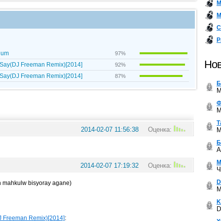
М
М
С
Р
nium
97%
Нов
le Say(DJ Freeman Remix)[2014]
92%
le Say(DJ Freeman Remix)[2014]
87%
Б
M
Ф
M
Т
2014-02-07 11:56:38
Оценка:
M
Б
A
М
2014-02-07 17:19:32
Оценка:
Ч
D
n mahkulw bisyoray agane)
M
K
D
:
DJ Freeman Remix)[2014]