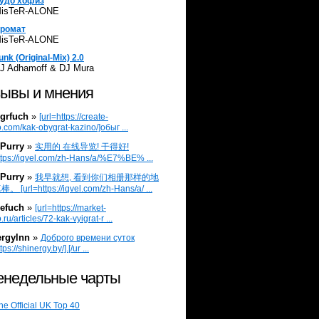
удо хофиз
isTeR-ALONE
ромат
isTeR-ALONE
unk (Original-Mix) 2.0
J Adhamoff & DJ Mura
ывы и мнения
grfuch
»
[url=https://create-
.com/kak-obygrat-kazino/]обыг ...
Purry
»
实用的 在线导览! 干得好!
ttps://iqvel.com/zh-Hans/a/%E7%BE% ...
Purry
»
我早就想, 看到你们相册那样的地
 [url=https://iqvel.com/zh-Hans/a/ ...
efuch
»
[url=https://market-
.ru/articles/72-kak-vyigrat-r ...
ergylnn
»
Доброго времени суток
tps://shinergy.by/].[/ur ...
недельные чарты
he Official UK Top 40