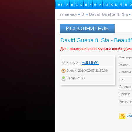
0-9
A
B
C
D
E
F
G
H
I
J
K
L
M
N
O
главная
»
D
»
David Guetta ft. Sia
-
ИСПОЛНИТЕЛЬ
David Guetta ft. Sia - Beau
Для прослушивания музыки необходим
Категор
Asliddin91
Загрузил:
Жанр:
Время: 2014-02-07 11:25:39
Альбом:
Скачано: 39
Год:
Размер:
Время:
Качеств
ск