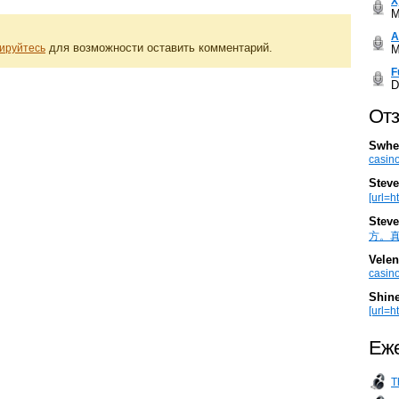
Х
M
А
для возможности оставить комментарий.
ируйтесь
M
F
D
Отз
Swhe
casino
Steve
[url=h
Steve
方。真棒。
Velen
casino
Shin
[url=ht
Еже
T