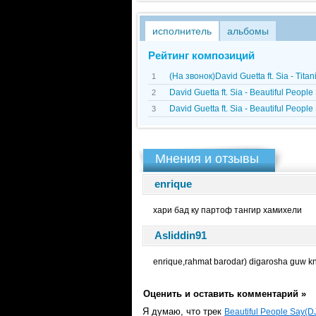
исполнитель
альбомы
Рейтинг композиций
(На звонок)David Guetta ft. Sia - Tita
1
David Guetta ft. Sia - Beautiful Peop
2
David Guetta ft. Sia - Beautiful Peop
3
Мнения и отзывы
enrique
хари бад ку партоф тангир хамихели
Asliddin91
enrique,rahmat barodar) digarosha guw k
Оценить и оставить комментарий »
Я думаю, что трек
Beautiful People Say(