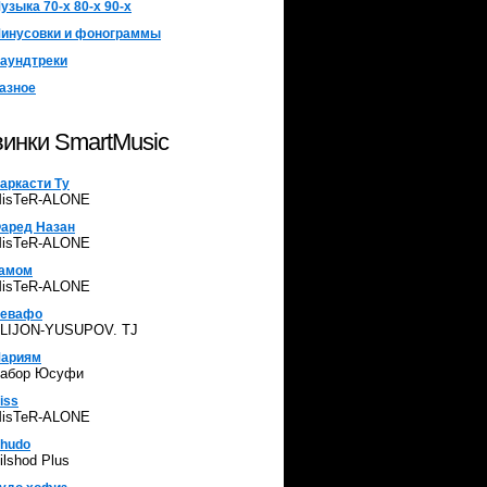
узыка 70-х 80-х 90-х
инусовки и фонограммы
аундтреки
азное
инки SmartMusic
аркасти Ту
isTeR-ALONE
аред Назан
isTeR-ALONE
амом
isTeR-ALONE
евафо
LIJON-YUSUPOV. TJ
ариям
абор Юсуфи
iss
isTeR-ALONE
hudo
ilshod Plus