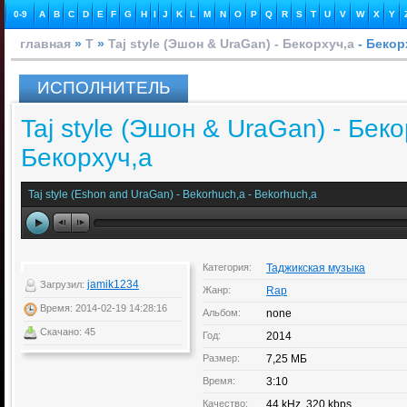
0-9
A
B
C
D
E
F
G
H
I
J
K
L
M
N
O
P
Q
R
S
T
U
V
W
X
Y
главная
»
T
»
Taj style (Эшон & UraGan) - Бекорхуч,а
- Бекор
ИСПОЛНИТЕЛЬ
Taj style (Эшон & UraGan) - Беко
Бекорхуч,а
Taj style (Eshon and UraGan) - Bekorhuch,a - Bekorhuch,a
Категория:
Таджикская музыка
jamik1234
Загрузил:
Жанр:
Rap
Время: 2014-02-19 14:28:16
Альбом:
none
Скачано: 45
Год:
2014
Размер:
7,25 МБ
Время:
3:10
Качество:
44 kHz, 320 kbps