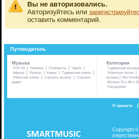
Вы не авторизовались.
Авторизуйтесь или
зарегистрируйте
оставить комментарий.
Путеводитель
Музыка
Категории
|
|
|
|
ТОП 50
Новинки
Плейлисты
Чарты
Таджикская музыка
|
|
|
|
|
Афиша
Релизы
Клипы
Таджикские клипы
Узбекские песни
|
|
|
Узбекские клипы
Слушать музыку
Слушать
музыка
Восточна
радио
Музыка 70-х 80-х 9
Саундтреки
|
О проекте
Copyright 
ответствен