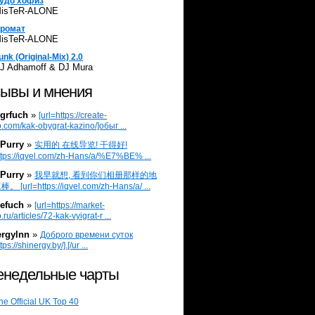
удо хофиз
isTeR-ALONE
ромат
isTeR-ALONE
unk (Original-Mix) 2.0
J Adhamoff & DJ Mura
ывы и мнения
grfuch
»
[url=https://create-
.com/kak-obygrat-kazino/]обыг ...
Purry
»
实用的 在线导览! 干得好!
ttps://iqvel.com/zh-Hans/a/%E7%BE% ...
Purry
»
我早就想, 看到你们相册那样的地
 [url=https://iqvel.com/zh-Hans/a/ ...
efuch
»
[url=https://market-
.ru/articles/72-kak-vyigrat-r ...
ergylnn
»
Доброго времени суток
tps://shinergy.by/].[/ur ...
недельные чарты
he Official UK Top 40