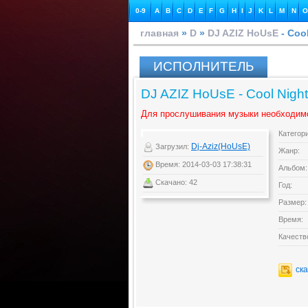
0-9
A
B
C
D
E
F
G
H
I
J
K
L
M
N
O
главная
»
D
»
DJ AZIZ HoUsE
- Coo
ИСПОЛНИТЕЛЬ
DJ AZIZ HoUsE - Cool Nigh
Для прослушивания музыки необходим
Категор
Dj-Aziz(HoUsE)
Загрузил:
Жанр:
Время: 2014-03-03 17:38:31
Альбом:
Скачано: 42
Год:
Размер:
Время:
Качеств
ск