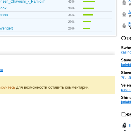
Х
 Mohsen_Chavoshi_-_Ramidim
43%
M
-box
39%
А
ubana
34%
M
29%
F
D
Avenger)
26%
Отз
Swhe
casino
Steve
[url=h
:
na
Steve
方。真棒。
Velen
для возможности оставить комментарий.
ируйтесь
casino
Shin
[url=ht
Еже
T