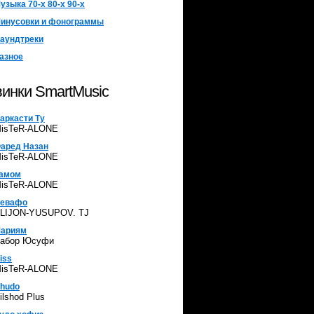
узыка 70-х 80-х 90-х
инусовки и фонограммы
аундтреки
азное
инки SmartMusic
аркасти Ту
isTeR-ALONE
аред Назан
isTeR-ALONE
амом
isTeR-ALONE
евафо
LIJON-YUSUPOV. TJ
ариям
абор Юсуфи
iss
isTeR-ALONE
hudo
ilshod Plus