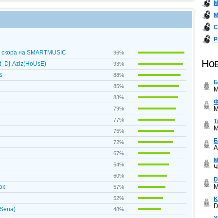
М
М
С
Р
ка скора на SMARTMUSIC
96%
Нов
t_Dj-Aziz(HoUsE)
93%
s
88%
Б
85%
M
83%
Ф
M
79%
77%
Т
M
75%
Б
72%
A
67%
М
64%
Ч
60%
D
M
ок
57%
52%
K
D
 Sena)
48%