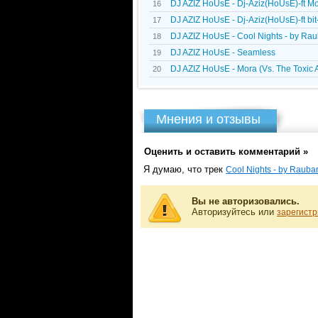
DJ AZIZ HoUsE - Dj-Aziz(HoUsE)-ft
16
DJ AZIZ HoUsE - Dj-Aziz(HoUsE)-ft bit
17
DJ AZIZ HoUsE - Cool Nights - by Ra
18
DJ AZIZ HoUsE - Seamless
19
DJ AZIZ HoUsE - Mora (Vs. The Toxic 
20
Мнения и отзывы
Оценить и оставить комментарий »
Я думаю, что трек
Cool Nights - by Rauba
Вы не авторизовались.
Авторизуйтесь или
зарегистр