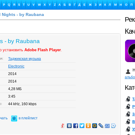
P
Q
R
S
T
U
V
W
X
Y
Z
А
Б
В
Г
Д
Е
Ж
З
И
К
Л
М
Н
О
П
l Nights - by Raubana
Ре
Ка
ts - by Raubana
о установить
Adobe Flash Player
.
ия:
Таджикская музыка
Бу
Electronic
Н
2014
альб
2014
Кат
4,28 МБ
3:45
Т
о:
44 kHz, 160 kbps
Р
З
ачать
в плейлист
В
У