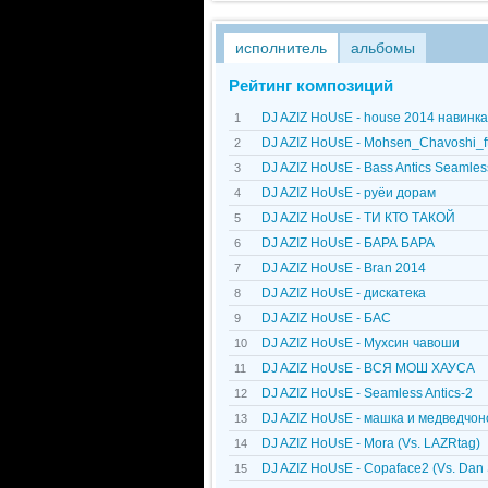
исполнитель
альбомы
Рейтинг композиций
DJ AZIZ HoUsE - house 2014 навин
1
DJ AZIZ HoUsE - Mohsen_Chavoshi_f
2
DJ AZIZ HoUsE - Bass Antics Seamles
3
DJ AZIZ HoUsE - руёи дорам
4
DJ AZIZ HoUsE - ТИ КТО ТАКОЙ
5
DJ AZIZ HoUsE - БАРА БАРА
6
DJ AZIZ HoUsE - Bran 2014
7
DJ AZIZ HoUsE - дискатека
8
DJ AZIZ HoUsE - БАС
9
DJ AZIZ HoUsE - Мухсин чавоши
10
DJ AZIZ HoUsE - ВСЯ МОШ ХАУСА
11
DJ AZIZ HoUsE - Seamless Antics-2
12
DJ AZIZ HoUsE - машка и медведчон
13
DJ AZIZ HoUsE - Mora (Vs. LAZRtag)
14
DJ AZIZ HoUsE - Copaface2 (Vs. Dan
15